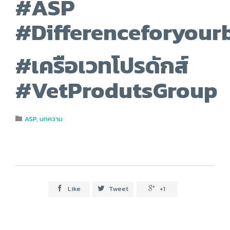
#ASP
#Differenceforyourb
#เครือเวทโปรดักส์
#VetProdutsGroup
Category
ASP
,
บทความ

Like
Tweet
+1


