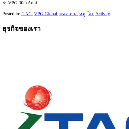
🎉 VPG 30th Anni…
Posted in:
iTAC
,
VPG​ Global​
,
บทความ
,
หมู
,
ไก่
,
Activity
ธุรกิจของเรา