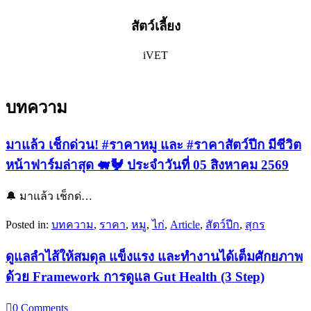
สัตว์เลี้ยง
iVET
บทความ
มาแล้ว เช็กด่วน! #ราคาหมู และ #ราคาสัตว์ปีก มีชีวิต
หน้าฟาร์มล่าสุด 🐖🐓 ประจำวันที่ 05 สิงหาคม 2569
🔔 มาแล้ว เช็กด่…
Posted in:
บทความ
,
ราคา
,
หมู
,
ไก่
,
Article
,
สัตว์ปีก
,
สุกร
ดูแลลำไส้ให้สมดุล แข็งแรง และทำงานได้เต็มศักยภาพ​
ด้วย Framework การดูแล Gut Health (3 Step)

0
Comments