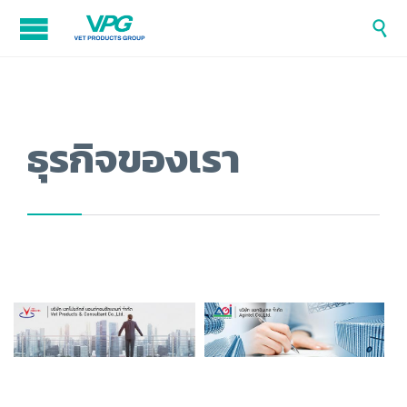

ธุรกิจของเรา