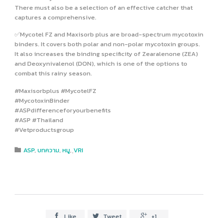
There must also be a selection of an effective catcher that
captures a comprehensive.
✅Mycotel FZ and Maxisorb plus are broad-spectrum mycotoxin
binders. It covers both polar and non-polar mycotoxin groups.
It also increases the binding specificity of Zearalenone (ZEA)
and Deoxynivalenol (DON), which is one of the options to
combat this rainy season.
#Maxisorbplus #MycotelFZ
#MycotoxinBinder
#ASPdifferenceforyourbenefits
#ASP #Thailand
#Vetproductsgroup
Category
ASP
,
บทความ
,
หมู
,
ฺVRI

Like
Tweet
+1


