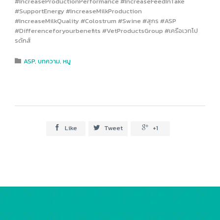
#IncreaseProductionPerformance #IncreaseFeedInTake
#SupportEnergy #IncreaseMilkProduction
#IncreaseMilkQuality #Colostrum #Swine #สุกร #ASP
#Differenceforyourbenefits #VetProductsGroup #เครือเวทโป
รดักส์
Category
ASP
,
บทความ
,
หมู

Like
Tweet
+1


