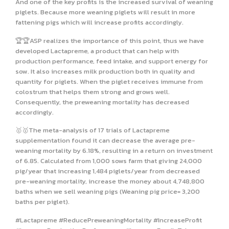
And one of the key profits is the increased survival of weaning
piglets. Because more weaning piglets will result in more
fattening pigs which will increase profits accordingly.
🏆🏆ASP realizes the importance of this point, thus we have
developed Lactapreme, a product that can help with
production performance, feed intake, and support energy for
sow. It also increases milk production both in quality and
quantity for piglets. When the piglet receives immune from
colostrum that helps them strong and grows well.
Consequently, the preweaning mortality has decreased
accordingly.
🥇🥇The meta-analysis of 17 trials of Lactapreme
supplementation found it can decrease the average pre-
weaning mortality by 6.18%, resulting in a return on investment
of 6.85. Calculated from 1,000 sows farm that giving 24,000
pig/year that increasing 1,484 piglets/year from decreased
pre-weaning mortality, increase the money about 4,748,800
baths when we sell weaning pigs (Weaning pig price= 3,200
baths per piglet).
#Lactapreme #ReducePreweaningMortality #IncreaseProfit