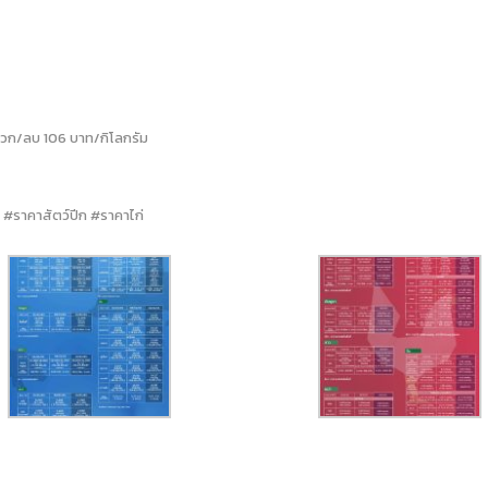
0 บวก/ลบ 106 บาท/กิโลกรัม
#ราคาสัตว์ปีก #ราคาไก่