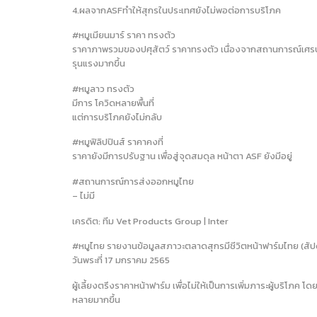
4.ผลจากASFทำให้สุกรในประเทศยังไม่พอต่อการบริโภค
#หมูเมียนมาร์ ราคา ทรงตัว
ราคาภาพรวมของปศุสัตว์ ราคาทรงตัว เนื่องจากสถานการณ์เศรษฐกิจ
รุนแรงมากขึ้น
#หมูลาว ทรงตัว
มีการ โควิดหลายพื้นที่
แต่การบริโภคยังไม่กลับ
#หมูฟิลิปปินส์ ราคาคงที่
ราคายังมีการปรับฐาน เพื่อสู่จุดสมดุล หน้าตา ASF ยังมีอยู่
#สถานการณ์การส่งออกหมูไทย
– ไม่มี
เครดิต: ทีม Vet Products Group | Inter
#หมูไทย รายงานข้อมูลสภาวะตลาดสุกรมีชีวิตหน้าฟาร์มไทย (สัปด
วันพระที่ 17 มกราคม 2565
ผู้เลี้ยงตรึงราคาหน้าฟาร์ม เพื่อไม่ให้เป็นการเพิ่มภาระผู้บริโภ
หลายมากขึ้น