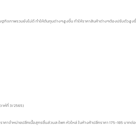
ภาพรวมยังไม่ดี ทำให้ต้นทุนต่างๆสูงขึ้น ทำให้ราคาสินค้าต่างๆต้องปรับตัวสูงขึ้
าห์ที่ 3/2565)
ค โดยราคาจำหน่ายปลีกเนื้อสุกรชิ้นส่วนสะโพก หัวไหล่ ในห้างค้าปลีกราคา 175-185 บาท