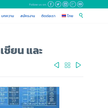
Follow us on:





Skip

บทความ
สมัครงาน
ติดต่อเรา
ไทย
to
content
าเชียน และ


