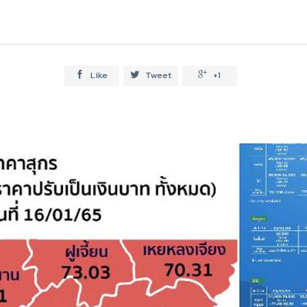
Like
Tweet
+1


