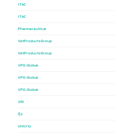
iTAC
iTAC
Pharmaceutical
Vet​Products​Group​
Vet​Products​Group​
VPG​ Global​
VPG Global
VPG​ Global​
VRI
กุ้ง
บทความ