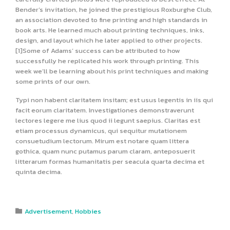
Bender’s invitation, he joined the prestigious Roxburghe Club,
an association devoted to fine printing and high standards in
book arts. He learned much about printing techniques, inks,
design, and layout which he later applied to other projects.
[1]Some of Adams’ success can be attributed to how
successfully he replicated his work through printing. This
week we’ll be learning about his print techniques and making
some prints of our own.
Typi non habent claritatem insitam; est usus legentis in iis qui
facit eorum claritatem. Investigationes demonstraverunt
lectores legere me lius quod ii legunt saepius. Claritas est
etiam processus dynamicus, qui sequitur mutationem
consuetudium lectorum. Mirum est notare quam littera
gothica, quam nunc putamus parum claram, anteposuerit
litterarum formas humanitatis per seacula quarta decima et
quinta decima.
Category
Advertisement
,
Hobbies
