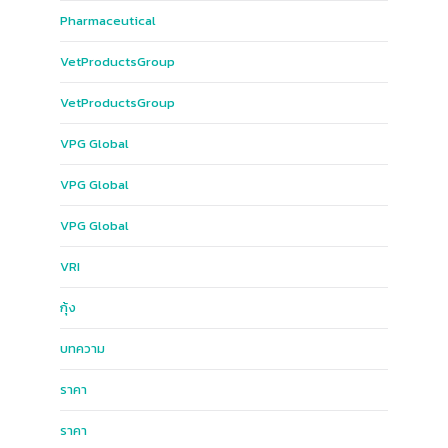
Pharmaceutical
Vet​Products​Group​
Vet​Products​Group​
VPG​ Global​
VPG Global
VPG​ Global​
VRI
กุ้ง
บทความ
ราคา
ราคา