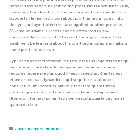
Bender’s invitation, he joined the prestigious Roxburghe Club,
an association devoted to fine printing and high standards in
book arts. He learned much about printing techniques, inks,
design, and layout which he later applied to other projects.
[1]Some of Adams’ success can be attributed to how
successfully he replicated his work through printing. This
week we’ll be learning about his print techniques and making
some prints of our own.
Typi non habent claritatem insitam; est usus legentis in iis qui
facit eorum claritatem. Investigationes demonstraverunt
lectores legere me lius quod ii legunt saepius. Claritas est
etiam processus dynamicus, qui sequitur mutationem
consuetudium lectorum. Mirum est notare quam littera
gothica, quam nunc putamus parum claram, anteposuerit
litterarum formas humanitatis per seacula quarta decima et
quinta decima.
Category
Advertisement
,
Hobbies
