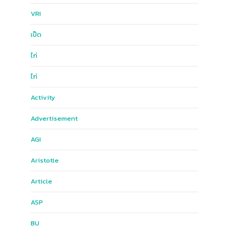
ฺVRI
เป็ด
ไก่
ไก่
Activity
Advertisement
AGI
Aristotle
Article
ASP
BU