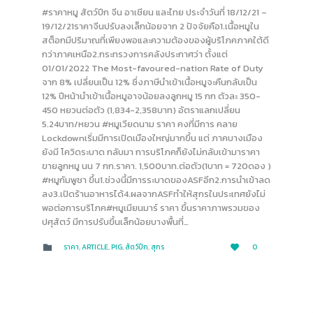
#ราคาหมู สัตว์ปีก จีน อาเชียน และไทย ประจำวันที่ 18/12/21 –
19/12/21ราคาจีนปรับลงเล็กน้อยจาก 2 ปัจจัยคือ1.เนื้อหมูใน
สต็อกมีปริมาณที่เพียงพอและความต้องของผู้บริโภคภาคใต้ดี
กว่าภาคเหนือ2.กระทรวงการคลังประกาศว่า ตั้งแต่
01/01/2022 The Most-favoured-nation Rate of Duty
จาก 8% เปลี่ยนเป็น 12% ซึ่งภาษีนำเข้าเนื้อหมูจะคืนกลับเป็น
12% ปีหน้านำเข้าเนื้อหมูอาจน้อยลงลูกหมู 15 กก ตัวละ 350-
450 หยวนต่อตัว (1,834-2,358บาท) อัตราแลกเปลี่ยน
5.24บาท/หยวน #หมูเวียดนาม ราคา คงที่มีการ คลาย
Lockdownเริ่มมีการเปิดเมืองใหญ่มากขึ้น แต่ ภาคบางเมือง
ยังมี โควิดระบาด กลับมา การบริโภคก็ยังไม่กลับเข้ามาราคา
ขายลูกหมู นน 7 กก.ราคา. 1,500บาท.ต่อตัว(1บาท = 720ดอง )
#หมูกัมพูชา ขึ้น1.ช่วงนี้มีการระบาดของASFอีก2.การนำเข้าลด
ลง3.เปิดร้านอาหารได้4.ผลจากASFทำให้สุกรในประเทศยังไม่
พอต่อการบริโภค#หมูเมียนมาร์ ราคา ขึ้นราคาภาพรวมของ
ปศุสัตว์ มีการปรับขึ้นเล็กน้อยบางพื้นที่…
LOVE
CATEGORY
ราคา
,
ARTICLE
,
PIG
,
สัตว์ปีก
,
สุกร
0


IT