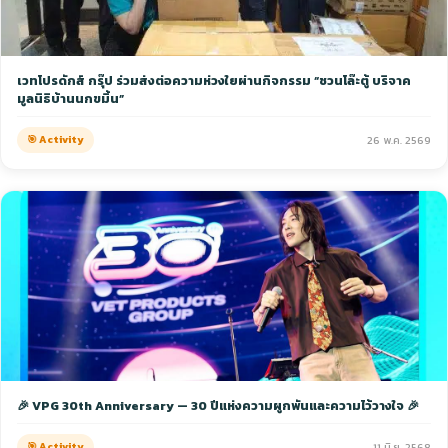
เวทโปรดักส์ กรุ๊ป ร่วมส่งต่อความห่วงใยผ่านกิจกรรม “ชวนโล๊ะตู้ บริจาค
มูลนิธิบ้านนกขมิ้น”
🎯 Activity
26 พ.ค. 2569
🎉 VPG 30th Anniversary — 30 ปีแห่งความผูกพันและความไว้วางใจ 🎉
🎯 Activity
11 มิ.ย. 2568