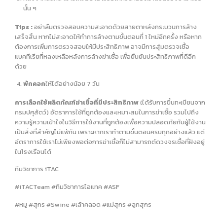
นั้น ๆ
Tips :
อย่าลืมตรวจสอบความสะอาดด้วยสายตาหลังกระบวนการล้าง
เสร็จสิ้น หากไม่สะอาดให้ทำการล้างตามขั้นตอนที่ 1 ใหม่อีกครั้ง หรือหาก
ต้องการเพิ่มการตรวจสอบให้มีประสิทธิภาพ อาจมีการสุ่มตรวจเชื้อ
แบคทีเรียที่หลงเหลือหลังการล้างฆ่าเชื้อ เพื่อยืนยันประสิทธิภาพที่ดีอีก
ด้วย
พักคอก
ให้ได้อย่างน้อย 7 วัน
การเลือกใช้ผลิตภัณฑ์ฆ่าเชื้อที่มีประสิทธิภาพ
(ได้รับการขึ้นทะเบียนจาก
กรมปศุสัตว์) อัตราการใช้ที่ถูกต้องและเหมาะสมในการฆ่าเชื้อ รวมไปถึง
ความรู้ความเข้าใจในวิธีการใช้งานที่ถูกต้องเพื่อความปลอดภัยกับผู้ใช้งาน
เป็นสิ่งที่สำคัญไม่แพ้กัน เพราะหากเราทำตามขั้นตอนครบทุกอย่างแล้ว แต่
อัตราการใช้เราไม่เพียงพอต่อการฆ่าเชื้อก็ไม่สามารถตัดวงจรเชื้อที่ฝังอยู่
ในโรงเรือนได้
ทีมวิชาการ iTAC
#iTACTeam #ทิมวิชาการไอแทค #ASF
#หมู #สุกร #Swine #เล้าคลอด #แม่สุกร #ลูกสุกร