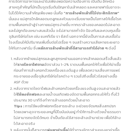
การจัดการอาหารและน้ำไม่เพียงพอต่อความต้องการ เป็นต้น อีกหนึ่ง
สาเหตุสำคัญที่มักเป็นจุดเริ่มต้นปัญหาในเล้าคลอด และหลายฟาร์มอาจจะ
ไม่ได้ให้ความสำคัญเพียงพอ นั่นคือ
“การล้างพักเล้าที่ไร้ประสิทธิภาพ”
นั่นเอง แม่สุกรใกล้คลอดมดลูกและหัวนมจะเริ่มขยายเป็นโอกาสให้เชื้อโรค
ตามพื้นคอกเข้าสู่ร่างกายแม่สุกรง่ายขึ้น หากเราล้างซองคลอดไม่สะอาด
และไม่ถูกต้องเหมาะสมแล้วนั้น จะไม่สามารถกำจัด ป้องกันและควบคุมเชื้อ
จุลินทรีย์ก่อโรค เช่น แบคทีเรีย รา ยีสต์ นอกจากนี้ยังเป็นการสะสมเชื้อใน
โรงเรือนให้มีปริมาณเพิ่มขึ้นต่อไปเรื่อย ๆ จนสร้างความเสียหายระยะยาว
ให้กับทางฟาร์ม ซึ่ง
หลักการล้างพักเล้าที่ดีสามารถทำได้ง่าย ๆ
ดังนี้
หลังจากย้ายแม่สุกรและลูกสุกรหย่านมออกจากเล้าคลอดเสร็จสิ้นแล้ว
ให้
ราดโซดาไฟตาม
อัตราส่วน 1-2% ราดบนพื้นคอกให้ทั่วเพื่อให้ฆ่าเชื้อ
ก่อนทำการล้างคอกด้วยเครื่องแรงดันสูง เพื่อลดความเสี่ยงการแพร่
กระจายของเชื้อจุลินทรีย์ก่อโรคต่าง ๆ รวมไปถึงเชื้อไวรัสอย่างเชื้อ
ASF ด้วย
หลังจากราดโซดาไฟและล้างคอกด้วยเครื่องแรงดันสูงจนสะอาดแล้ว
ให้
ใช้ผงซักฟอก
ละลายน้ำจนเกิดฟองขัดตามพื้นคอกกรงให้ทั่ว ทิ้งไว้
ประมาณ 30 นาทีจึงทำการล้างออกด้วยน้ำสะอาด
Tips :
การใช้ผงซักฟอกหรือสารชะล้าง จะช่วยขจัดเศษสิ่งสกปรก
โดยเฉพาะอุจจาระของหมูที่มีไขมันปนอยู่ ทำให้การล้างด้วยน้ำธรรมดา
ไม่สามารถขจัดได้หมด จำเป็นต้องใช้สารชะล้างเข้ามาช่วย เพื่อให้ล้าง
ได้สะอาดจริง
หลังจากนั้นก็สามารถ
พ่นยาฆ่าเชื้อ
ให้ทั่วตามอัตราส่วนของยาฆ่าเชื้อ