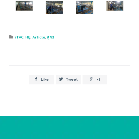
Category
iTAC
,
หมู
,
Article
,
สุกร

Like
Tweet
+1


