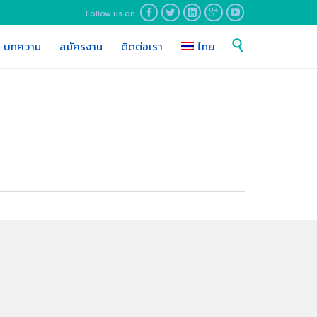
Follow us on:





Skip

บทความ
สมัครงาน
ติดต่อเรา
ไทย
to
content