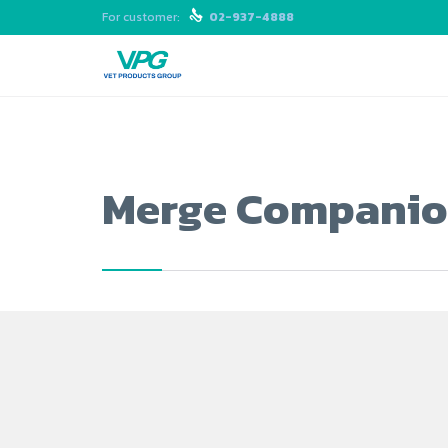
For customer:

02-937-4888
Merge Compani