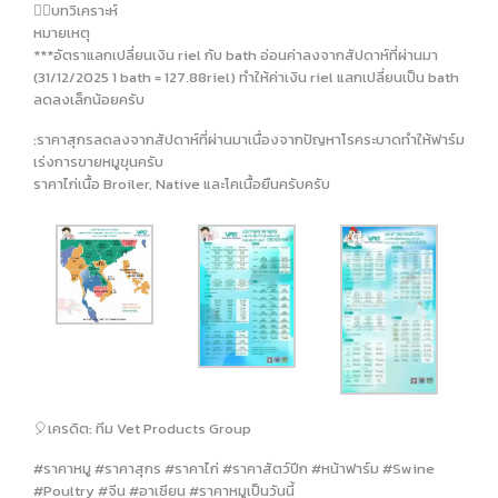
✍🏻บทวิเคราะห์
หมายเหตุ
***อัตราแลกเปลี่ยนเงิน riel กับ bath อ่อนค่าลงจากสัปดาห์ที่ผ่านมา
(31/12/2025 1 bath = 127.88riel) ทำให้ค่าเงิน riel แลกเปลี่ยนเป็น bath
ลดลงเล็กน้อยครับ
:ราคาสุกรลดลงจากสัปดาห์ที่ผ่านมาเนื่องจากปัญหาโรคระบาดทำให้ฟาร์ม
เร่งการขายหมูขุนครับ
ราคาไก่เนื้อ Broiler, Native และโคเนื้อยืนครับครับ
🎈เครดิต: ทีม Vet Products Group
#ราคาหมู #ราคาสุกร #ราคาไก่ #ราคาสัตว์ปีก #หน้าฟาร์ม #Swine
#Poultry #จีน #อาเซียน #ราคาหมูเป็นวันนี้