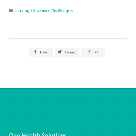
Category
ราคา
,
หมู
,
ไก่
,
Article
,
สัตว์ปีก
,
สุกร

Like
Tweet
+1



One Health Solutions