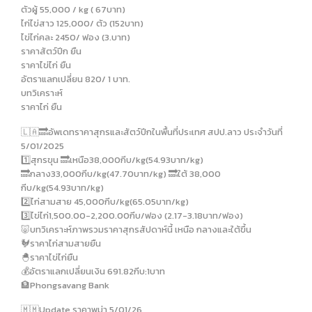
ตัวผู้ 55,000 / kg ( 67บาท)
ไก่ไข่สาว 125,000/ ตัว (152บาท)
ไข่ไก่คละ 2450/ ฟอง (3.บาท)
ราคาสัตว์ปีก ยืน
ราคาไข่ไก่ ยืน
อัตราแลกเปลี่ยน 820/ 1 บาท.
บทวิเคราะห์
ราคาไก่ ยืน
🇱🇦🔜อัพเดทราคาสุกรและสัตว์ปีกในพื้นที่ประเทศ สปป.ลาว ประจำวันที่
5/01/2025
1️⃣สุกรขุน 🔜เหนือ38,000กีบ/kg(54.93บาท/kg)
🔜กลาง33,000กีบ/kg(47.70บาท/kg) 🔜ใต้ 38,000
กีบ/kg(54.93บาท/kg)
2️⃣ไก่สามสาย 45,000กีบ/kg(65.05บาท/kg)
3️⃣ไข่ไก่1,500.00-2,200.00กีบ/ฟอง (2.17-3.18บาท/ฟอง)
🐷บทวิเคราะห์ภาพรวมราคาสุกรสัปดาห์นี้ เหนือ กลางและใต้ขึ้น
🐓ราคาไก่สามสายยืน
🐣ราคาไข่ไก่ยืน
💰อัตราแลกเปลี่ยนเงิน 691.82กีบ:1บาท
🏦Phongsavang Bank
🇲🇲Update ราคาพม่า 5/01/26