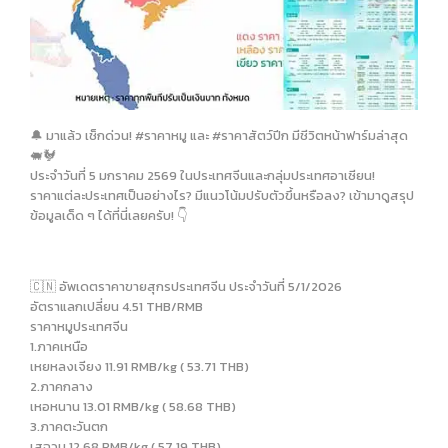
🔔 มาแล้ว เช็กด่วน! #ราคาหมู และ #ราคาสัตว์ปีก มีชีวิตหน้าฟาร์มล่าสุด
🐖🐓
ประจำวันที่ 5 มกราคม 2569 ในประเทศจีนและกลุ่มประเทศอาเซียน!
ราคาแต่ละประเทศเป็นอย่างไร? มีแนวโน้มปรับตัวขึ้นหรือลง? เข้ามาดูสรุป
ข้อมูลเด็ด ๆ ได้ที่นี่เลยครับ! 👇
🇨🇳 อัพเดตราคาขายสุกรประเทศจีน ประจำวันที่ 5/1/2026
อัตราแลกเปลี่ยน 4.51 THB/RMB
ราคาหมูประเทศจีน
1.ภาคเหนือ
เหยหลงเจียง 11.91 RMB/kg ( 53.71 THB)
2.ภาคกลาง
เหอหนาน 13.01 RMB/kg ( 58.68 THB)
3.ภาคตะวันตก
เสฉวน 12.68 RMB/kg ( 57.19 THB)