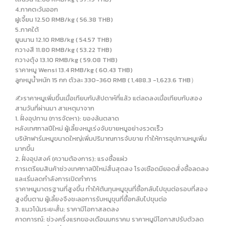
4.ภาคตะวันออก
ฝูเจี้ยน 12.50 RMB/kg ( 56.38 THB)
5.ภาคใต้
ยูนนาน 12.10 RMB/kg ( 54.57 THB)
กวางสี 11.80 RMB/kg ( 53.22 THB)
กวางตุ้ง 13.10 RMB/kg ( 59.08 THB)
ราคาหมู Wensi 13.4 RMB/kg ( 60.43 THB)
ลูกหมูน้ำหนัก 15 กก ตัวละ 330-360 RMB ( 1,488.3 -1,623.6 THB）
✍️ราคาหมูเพิ่มขึ้นเมื่อเทียบกับสัปดาห์ที่แล้ว แต่ลดลงเมื่อเทียบกับสอง
สามวันที่ผ่านมา สาเหตุมาจาก
1. ฝั่งอุปทาน (การจัดหา): ของล้นตลาด
หลังเทศกาลปีใหม่ ผู้เลี้ยงหมูเร่งจับขายหมูอย่างรวดเร็ว
บริษัทฟาร์มหมูขนาดใหญ่เพิ่มปริมาณการจับขาย ทำให้การอุปทานหมูเพิ่ม
มากขึ้น
2. ฝั่งอุปสงค์ (ความต้องการ): แรงซื้อแผ่ว
การเตรียมสินค้าช่วงเทศกาลปีใหม่สิ้นสุดลง โรงเชือดมียอดสั่งซื้อลดลง
และเริ่มลดกำลังการเปิดทำการ
ราคาหมูมาตรฐานที่สูงขึ้น ทำให้ต้นทุนหมูขุนที่ซื้อกลับไปขุนต่อรอบที่สอง
สูงขึ้นตาม ผู้เลี้ยงจึงชะลอการรับหมูขุนที่ซื้อกลับไปขุนต่อ
3. แนวโน้มระยะสั้น: ราคามีโอกาสลดลง
คาดการณ์: ช่วงครึ่งแรกของเดือนมกราคม ราคาหมูมีโอกาสปรับตัวลด