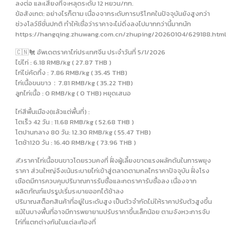
ลงต่อ และเสี่ยงที่จะหลุดระดับ 12 หยวน/กก.
ข้อสังเกต: อย่างไรก็ตาม เนื่องจากระดับการบริโภคในปัจจุบันยังสูงกว่า
ช่วงโลว์ซีซั่นปกติ ทำให้เชื่อว่าราคาจะไม่ดิ่งลงไปมากกว่านี้มากนัก
https://hangqing.zhuwang.com.cn/zhuping/20260104/629188.html
🇨🇳🐔 อัพเดตราคาไก่ประเทศจีน ประจำวันที่ 5/1/2026
ไข่ไก่ : 6.18 RMB/kg ( 27.87 THB )
ไก่ไข่คัดทิ้ง : 7.86 RMB/kg ( 35.45 THB)
ไก่เนื้อขนขาว：7.81 RMB/kg ( 35.22 THB)
ลูกไก่เนื้อ : 0 RMB/kg ( 0 THB) หยุดเสนอ
ไก่สีพื้นเมือง(แล้วแต่พื้นที่) :
โตเร็ว 42 วัน : 11.68 RMB/kg ( 52.68 THB )
โตปานกลาง 80 วัน: 12.30 RMB/kg ( 55.47 THB)
โตช้า120 วัน : 16.40 RMB/kg ( 73.96 THB )
✍️ราคาไก่เนื้อขนขาวโดยรวมคงที่ ฝั่งผู้เลี้ยงขาดแรงผลักดันในการพยุง
ราคา ส่วนใหญ่จึงเน้นระบายไก่เข้าสู่ตลาดตามกลไกราคาปัจจุบัน ฝั่งโรง
เชือดมีการควบคุมปริมาณการรับซื้อและกดราคารับซื้อลง เนื่องจาก
ผลิตภัณฑ์แปรรูปเริ่มระบายออกได้ช้าลง
ปริมาณสต็อกสินค้าที่อยู่ในระดับสูง เป็นตัวจำกัดไม่ให้ราคาปรับตัวสูงขึ้น
แม้ในบางพื้นที่อาจมีการพยายามปรับราคาขึ้นเล็กน้อย ตามจังหวะการจับ
ไก่ที่แตกต่างกันในแต่ละท้องที่