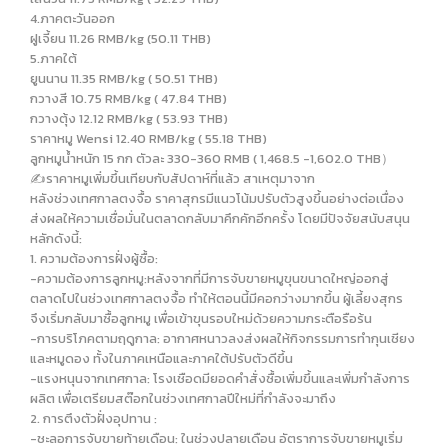
4.ภาคตะวันออก
ฝูเจี้ยน 11.26 RMB/kg (50.11 THB)
5.ภาคใต้
ยูนนาน 11.35 RMB/kg ( 50.51 THB)
กวางสี 10.75 RMB/kg ( 47.84 THB)
กวางตุ้ง 12.12 RMB/kg ( 53.93 THB)
ราคาหมู Wensi 12.40 RMB/kg ( 55.18 THB)
ลูกหมูน้ำหนัก 15 กก ตัวละ 330-360 RMB ( 1,468.5 -1,602.0 THB）
✍️ราคาหมูเพิ่มขึ้นเทียบกับสัปดาห์ที่แล้ว สาเหตุมาจาก
หลังช่วงเทศกาลตงจื้อ ราคาสุกรมีแนวโน้มปรับตัวสูงขึ้นอย่างต่อเนื่อง
ส่งผลให้ความเชื่อมั่นในตลาดกลับมาคึกคักอีกครั้ง โดยมีปัจจัยสนับสนุน
หลักดังนี้:
1. ความต้องการฝั่งผู้ซื้อ:
-ความต้องการลูกหมู:หลังจากที่มีการจับขายหมูขุนขนาดใหญ่ออกสู่
ตลาดไปในช่วงเทศกาลตงจื้อ ทำให้ตอนนี้มีคอกว่างมากขึ้น ผู้เลี้ยงสุกร
จึงเริ่มกลับมาซื้อลูกหมู เพื่อเข้าขุนรอบใหม่ด้วยความกระตือรือร้น
-การบริโภคตามฤดูกาล: อากาศหนาวลงส่งผลให้กิจกรรมการทำกุนเชียง
และหมูดอง ทั้งในภาคเหนือและภาคใต้ปรับตัวดีขึ้น
-แรงหนุนจากเทศกาล: โรงเชือดมียอดคำสั่งซื้อเพิ่มขึ้นและเพิ่มกำลังการ
ผลิต เพื่อเตรียมสต๊อกในช่วงเทศกาลปีใหม่ที่กำลังจะมาถึง
2. การตึงตัวฝั่งอุปทาน :
-ชะลอการจับขายท้ายเดือน: ในช่วงปลายเดือน อัตราการจับขายหมูเริ่ม