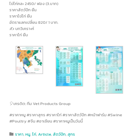
ไข่ไก่คละ 2450/ ฟอง (3.บาท)
ราคาสัตว์ปีก ยืน
ราคาไข่ไก่ ยืน
อัตราแลกเปลี่ยน 820/ 1 บาท.
✍️ บทวิเคราะห์
ราคาไก่ ยืน
🎈เครดิต: ทีม Vet Products Group
#ราคาหมู #ราคาสุกร #ราคาไก่ #ราคาสัตว์ปีก #หน้าฟาร์ม #Swine
#Poultry #จีน #อาเซียน #ราคาหมูเป็นวันนี้
Category
ราคา
,
หมู
,
ไก่
,
Article
,
สัตว์ปีก
,
สุกร
