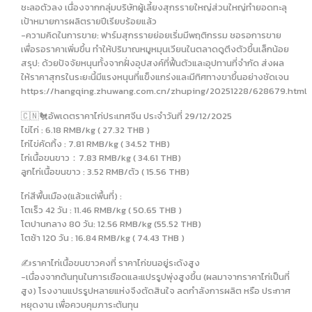
ชะลอตัวลง เนื่องจากกลุ่มบริษัทผู้เลี้ยงสุกรรายใหญ่ส่วนใหญ่ทำยอดทะลุ
เป้าหมายการผลิตรายปีเรียบร้อยแล้ว
-ความคิดในการขาย: ฟาร์มสุกรรายย่อยเริ่มมีพฤติกรรม ชอรอการขาย
เพื่อรอราคาเพิ่มขึ้น ทำให้ปริมาณหมูหมุนเวียนในตลาดดูตึงตัวขึ้นเล็กน้อย
สรุป: ด้วยปัจจัยหนุนทั้งจากฝั่งอุปสงค์ที่ฟื้นตัวและอุปทานที่จำกัด ส่งผล
ให้ราคาสุกรในระยะนี้มีแรงหนุนที่แข็งแกร่งและมีทิศทางขาขึ้นอย่างชัดเจน
https://hangqing.zhuwang.com.cn/zhuping/20251228/628679.html
🇨🇳🐔อัพเดตราคาไก่ประเทศจีน ประจำวันที่ 29/12/2025
ไข่ไก่ : 6.18 RMB/kg ( 27.32 THB )
ไก่ไข่คัดทิ้ง : 7.81 RMB/kg ( 34.52 THB)
ไก่เนื้อขนขาว：7.83 RMB/kg ( 34.61 THB)
ลูกไก่เนื้อขนขาว : 3.52 RMB/ตัว ( 15.56 THB)
ไก่สีพื้นเมือง(แล้วแต่พื้นที่) :
โตเร็ว 42 วัน : 11.46 RMB/kg ( 50.65 THB )
โตปานกลาง 80 วัน: 12.56 RMB/kg (55.52 THB)
โตช้า 120 วัน : 16.84 RMB/kg ( 74.43 THB )
✍️ราคาไก่เนื้อขนขาวคงที่ ราคาไก่ขนอยู่ระดังสูง
-เนื่องจากต้นทุนในการเชือดและแปรรูปพุ่งสูงขึ้น (ผลมาจากราคาไก่เป็นที่
สูง) โรงงานแปรรูปหลายแห่งจึงตัดสินใจ ลดกำลังการผลิต หรือ ประกาศ
หยุดงาน เพื่อควบคุมภาระต้นทุน