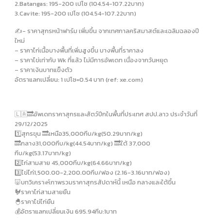
2.Batangas: 195-200 เปโซ (104.54-107.22บาท)
3.Cavite: 195-200 เปโซ (104.54-107.22บาท)
✍️- ราคาสุกรหน้าฟาร์ม เพิ่มขึ้น จากเทศกาลคริสมาสต์และเฉลิมฉลองปี
ใหม่
– ราคาไก่เนื้อบางพื้นที่เพิ่มสูงขึ้น บางพื้นที่ราคาลง
– ราคาไข่เท่ากับ Wk ที่แล้ว ไม่มีการอัพเดท เนื่องจากวันหยุด
– ราคาเงินบาทแข็งตัว
อัตราแลกเปลี่ยน: 1 เปโซ=0.54 บาท (ref: xe.com)
🇱🇦🔜อัพเดทราคาสุกรและสัตว์ปีกในพื้นที่ประเทศ สปป.ลาว ประจำวันที่
29/12/2025
1️⃣สุกรขุน 🔜เหนือ35,000กีบ/kg(50.29บาท/kg)
🔜กลาง31,000กีบ/kg(44.54บาท/kg) 🔜ใต้ 37,000
กีบ/kg(53.17บาท/kg)
2️⃣ไก่สามสาย 45,000กีบ/kg(64.66บาท/kg)
3️⃣ไข่ไก่1,500.00-2,200.00กีบ/ฟอง (2.16-3.16บาท/ฟอง)
🐷บทวิเคราะห์ภาพรวมราคาสุกรสัปดาห์นี้ เหนือ กลางและใต้ขึ้น
🐓ราคาไก่สามสายยืน
🐣ราคาไข่ไก่ยืน
💰อัตราแลกเปลี่ยนเงิน 695.94กีบ:1บาท