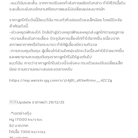
-แนวโน้มระยะสั้น: จากการปรับลดกำลังการผลิตดังกล่าว ทำให้ไก่เนื้อใน
ระยะสั้นจะยังคงรักษาเสถียรภาพและไม่เปลี่ยนแปลงมากนัก
ราคาลูกไก่ในวันนี้มีแนวโน้ม ทรงตัวถึงอ่อนตัวลงเล็กน้อย โดยมีปัจจัย
สำคัญดังนี้:
-ช่วงหยุดพักลงไก่: ใกล้เข้าสู่ช่วงหยุดฟักและหยุดส่งลูกไก่ตามฤดูกาล
-ความเสี่ยงในการเลี้ยง: ปัจจุบันการเลี้ยงไก่ทำได้ยากขึ้น (เนื่องจาก
สภาพอากาศหรือโรคระบาด) ทำให้ผู้เลี้ยงมีความกังวล
-การควบคุมต้นทุน: ผู้เลี้ยงไก่ส่วนใหญ่ระมัดระวังเรื่องค่าใช้จ่ายมากขึ้น
และพยายามควบคุมต้นทุนราคาลูกไก่ไม่ให้สูงเกินไป
แนวโน้ม: คาดว่าราคาลูกไก่ในช่วงนี้จะยังคง ทรงตัวและปรับเปลี่ยนเล็ก
น้อย ตามความเหมาะสมของตลาดครับ
https://mp.weixin.qq.com/s/zl4j81_sR3wRrmv__4ZCZg
🇲🇲Update ราคาพม่า 29/12/25
📍เขตย่างกุ้ง
หมู 17000 ks/viss
82 บาท/กก
ไก่เนื้อ 7300 ks/viss
35 บาท/กก