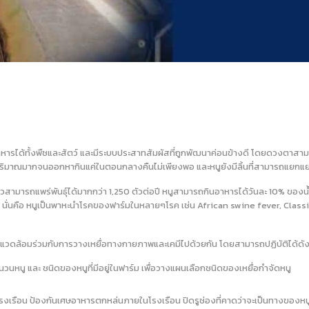
ินอาหารได้ทั้งพืชและสัตว์ และมีระบบประสาทสัมผัสที่ถูกพัฒนาค่อนข้างดี โดยดวงตา
ปริมาณมากจนออกหากินแค่ในตอนกลางคืนไม่เพียงพอ และหนูยังมีลิ้นที่สามารถแยกแย
่เดียวสามารถแพร่พันธุ์ได้มากกว่า 1,250 ตัวต่อปี หนูสามารถกินอาหารได้วันละ 10% ข
ุด นั่นคือ หนูเป็นพาหะนำโรคของฟาร์มในหลายๆโรค เช่น African swine fever, Clas
งแวดล้อมร่วมกับการวางเหยื่อทางกายภาพและเคมีไปด้วยกัน โดยสามารถปฏิบัติได้ดังน
วนหนู และ ชนิดของหนูที่มีอยู่ในฟาร์ม เพื่อวางแผนเลือกชนิดของเหยื่อกำจัดหนู
งเรือน ป้องกันเศษอาหารตกหล่นภายในโรงเรือน ปิดรูช่องที่คาดว่าจะเป็นทางของหนู