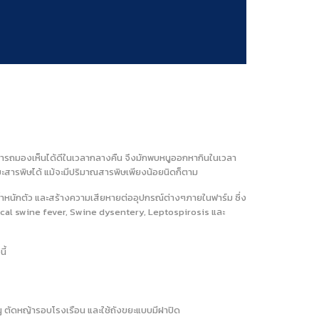
สามารถมองเห็นได้ดีในเวลากลางคืน จึงมักพบหนูออกหากินในเวลา
ะสารพิษได้ แม้จะมีปริมาณสารพิษเพียงน้อยนิดก็ตาม
องน้ำหนักตัว และสร้างความเสียหายต่ออุปกรณ์ต่างๆภายในฟาร์ม ซึ่ง
sical swine fever, Swine dysentery, Leptospirosis และ
ี้
 ตัดหญ้ารอบโรงเรือน และใช้ถังขยะแบบมีฝาปิด