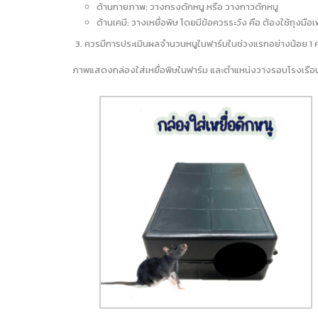
ด้านกายภาพ: วางกรงดักหนู หรือ วางกาวดักหนู
ด้านเคมี: วางเหยื่อพิษ โดยมีข้อควรระวัง คือ ต้องใช้ถุงมือเพ
ควรมีการประเมินผลจำนวนหนูในฟาร์มในช่วงแรกอย่างน้อย 1 ครั้งต
ภาพแสดงกล่องใส่เหยื่อพิษในฟาร์ม และตำแหน่งวางรอบโรงเรือนเลี