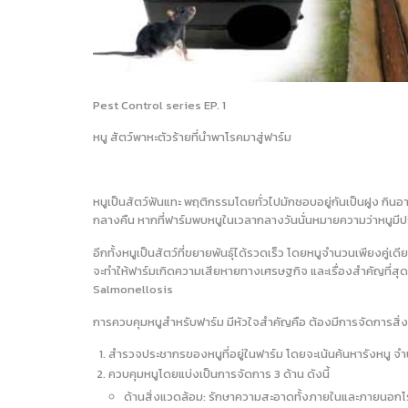
Pest Control series EP. 1
หนู สัตว์พาหะตัวร้ายที่นำพาโรคมาสู่ฟาร์ม
หนูเป็นสัตว์ฟันแทะ พฤติกรรมโดยทั่วไปมักชอบอยู่กันเป็นฝูง ก
กลางคืน หากที่ฟาร์มพบหนูในเวลากลางวันนั่นหมายความว่าหนูมี
อีกทั้งหนูเป็นสัตว์ที่ขยายพันธุ์ได้รวดเร็ว โดยหนูจำนวนเพียงคู
จะทำให้ฟาร์มเกิดความเสียหายทางเศรษฐกิจ และเรื่องสำคัญที่ส
Salmonellosis
การควบคุมหนูสำหรับฟาร์ม มีหัวใจสำคัญคือ ต้องมีการจัดการสิ่
สำรวจประชากรของหนูที่อยู่ในฟาร์ม โดยจะเน้นค้นหารังหนู จำน
ควบคุมหนูโดยแบ่งเป็นการจัดการ 3 ด้าน ดังนี้
ด้านสิ่งแวดล้อม: รักษาความสะอาดทั้งภายในและภายนอกโร