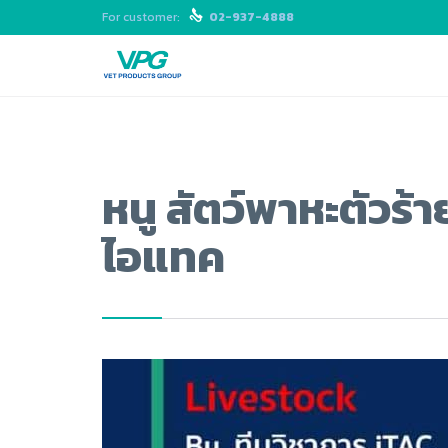
For customer:

02-937-4888
หนู สัตว์พาหะตัวร้
ไอแทค