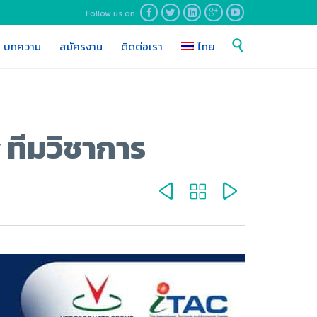
Follow us on:





Skip

บทความ
สมัครงาน
ติดต่อเรา
ไทย
to
content
y ทีมวิชาการ


