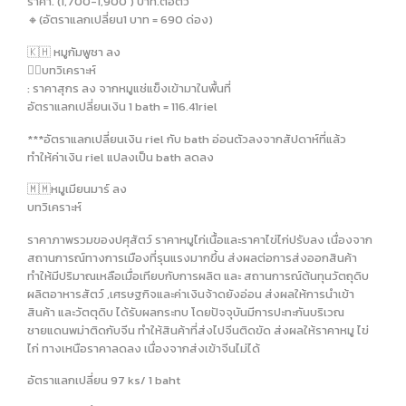
ราคา. (1,700-1,900 ) บาท.ต่อตัว
🔸️(อัตราแลกเปลี่ยน1 บาท = 690 ด่อง)
🇰🇭 หมูกัมพูชา ลง
✍🏻บทวิเคราะห์
: ราคาสุกร ลง จากหมูแช่แข็งเข้ามาในพื้นที่
อัตราแลกเปลี่ยนเงิน 1 bath = 116.41riel
***อัตราแลกเปลี่ยนเงิน riel กับ bath อ่อนตัวลงจากสัปดาห์ที่แล้ว
ทำให้ค่าเงิน riel แปลงเป็น bath ลดลง
🇲🇲หมูเมียนมาร์ ลง
บทวิเคราะห์
ราคาภาพรวมของปศุสัตว์ ราคาหมูไก่เนื้อและราคาไข่ไก่ปรับลง เนื่องจาก
สถานการณ์ทางการเมืองที่รุนแรงมากขึ้น ส่งผลต่อการส่งออกสินค้า
ทำให้มีปริมาณเหลือเมื่อเทียบกับการผลิต และ สถานการณ์ต้นทุนวัตถุดิบ
ผลิตอาหารสัตว์ ,เศรษฐกิจและค่าเงินจ้าดยังอ่อน ส่งผลให้การนำเข้า
สินค้า และวัตตุดิบ ได้รับผลกระทบ โดยปัจจุบันมีการปะทะกันบริเวณ
ชายแดนพม่าติดกับจีน ทำให้สินค้าที่ส่งไปจีนติดขัด ส่งผลให้ราคาหมู ไข่
ไก่ ทางเหนือราคาลดลง เนื่องจากส่งเข้าจีนไม่ได้
อัตราแลกเปลี่ยน 97 ks/ 1 baht