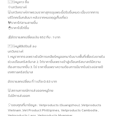
🇱🇦หมูลาว ขึ้น
💠บทวิเคราะห์
🐷บทวิเคราะห์ภาพรวมราคาสุกรขุนพระนี้ปรับขึ้นหมด เนื่องจากการ
บริโภคเริ่มกลับมา หลังจากหมดฤดูเก็บเกี่ยว
🐓ราคาไก่สามสายขึ้น
🐣ราคาไข่ไก่ขึ้น
💰อัตราแลกเปลี่ยนเงิน 652 กีบ : 1 บาท
🇵🇭หมูฟิลิปปินส์ ลง
บทวิเคราะห์
1. หมูราคาทรงเพราะยังมีการเคลียร์หมูออกมาในบางพื้นที่เพื่อเร่งขายใน
ช่วงเดือนคริสต์มาส 2. ไก่ราคาขึ้นเพราะเข้าสู่เดือนคริสมาสต์มีความ
ต้องการมากขึ้น 3. ไข่ ราคาขึ้นเพราะความต้องการมีมากในช่วงปลายปี
เทศกาลคริสต์มาส
อัตราแลกเปลี่ยน ที่ 1 เปโซ:0.63 บาท
🐷สถานการณ์การส่งออกหมูไทย
:ไม่มีการส่งออก
🎈ขอบคุณที่มาข้อมูล : Vetproducts (Guangzhou) ,Vetproducts
Vietnam ,Vet Product Phillipines, Vetproducts Cambodia ,
Vetproducts Laos, Vetproducts Myanmar