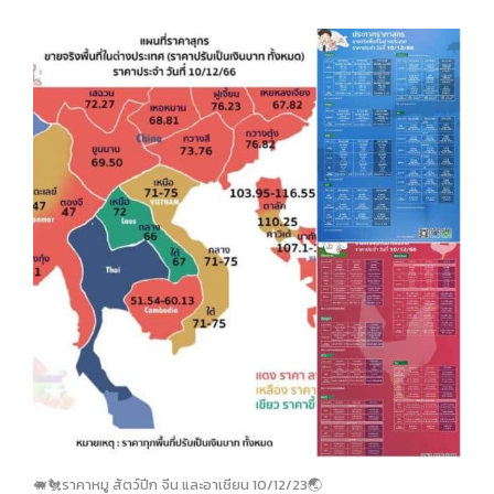
🐖🐔ราคาหมู สัตว์ปีก จีน และอาเชียน 10/12/23🌏