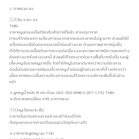
📈ภาพรวม ลง
🇨🇳จีน ราคา ลง
THB）
ราคาหมูลดลงเมื่อเทียบกับสัปดาห์ที่แล้ว สาเหตุมาจาก
การบริโภคและความต้องการของตลาดและประชาชนไม่สูงมาก ส่งผลให้มี
สต็อกคงเหลือในตลาดปลายน้ำค่อนข้างมาก ด้วยสภาพอากาศอุ่นขึ้น
ทำให้การดองเนื้อแห้งขาดความต่อเนื่อง และสภาพอากาศมีความแตกต่าง
กันอย่างมากในช่วงเวลานี้ ส่งผลให้โรคระบาดในบางพื้นที่มากยิ่งขึ้น และผู้
เลี้ยงหมูจับขายหมูมากขึ้น จึงทำให้หมูในตลาดมากกว่าความต้องการ
ดังนั้นในสถานการณ์แบบนี้ราคาหมูดำเนินอยู่ในช่วงราคาที่ต่ำ แต่คาดว่า
เมื่ออากาศหนาวขึ้นความต้องการของบริโภคอาจจะมีการเพิ่มขึ้นในข้าง
หน้า
🔹️ลูกหมูน้ำหนัก 15 กก ตัวละ 260-350 RMB (1,287-1,732 THB)
🔸️อัตราแลกเปลี่ยน 4.95 บาท/หยวน
🇻🇳หมูเวียดนาม ยืน
ราคาปรับตามสถานการณ์ ของกำลังบริโภค
ต้นทุนลดลงจากการปรับลงของวัตถุดิบบางตัว
🔹️ราคาขายลูกหมู นน 7 กก.