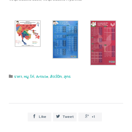
Category
ราคา
,
หมู
,
ไก่
,
Article
,
สัตว์ปีก
,
สุกร

Like
Tweet
+1


