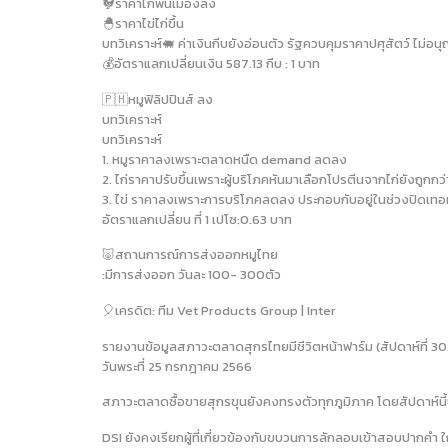
🐓ราคาไก่พื้นเมืองลง
🐣ราคาไข่ไก่ขึ้น
บทวิเคราะห์🐖 ค่าเงินกีบยังอ่อนตัว รัฐควบคุมราคาปศุสัตว์ ไม่อ
💰อัตราแลกเปลี่ยนเงิน 587.13 กีบ : 1 บาท
🇵🇭หมูฟิลิปปินส์ ลง
บทวิเคราะห์
บทวิเคราะห์
1. หมูราคาลงเพราะตลาดหนืด demand ลดลง
2. ไก่ราคาปรับขึ้นเพราะผู้บริโภคหันมาเลือกโปรตีนจากไก่ยังถูกก
3. ไข่ ราคาลงเพราะการบริโภคลดลง ประกอบกับอยู่ในช่วงปิดเทอ
อัตราแลกเปลี่ยน ที่ 1 เปโซ:0.63 บาท
🐷สถานการณ์การส่งออกหมูไทย
:มีการส่งออก วันละ 100- 300ตัว
🎈เครดิต: ทีม Vet Products Group | Inter
รายงานข้อมูลสภาวะตลาดสุกรไทยมีชีวิตหน้าฟาร์ม (สัปดาห์ที่ 3
วันพระที่ 25 กรกฎาคม 2566
สภาวะตลาดซื้อขายสุกรขุนยังคงทรงตัวทุกภูมิภาค โดยสัปดาห์นี้บ
DSI ยังคงเรียกผู้ที่เกี่ยวข้องกับขบวนการลักลอบเข้าสอบปากค