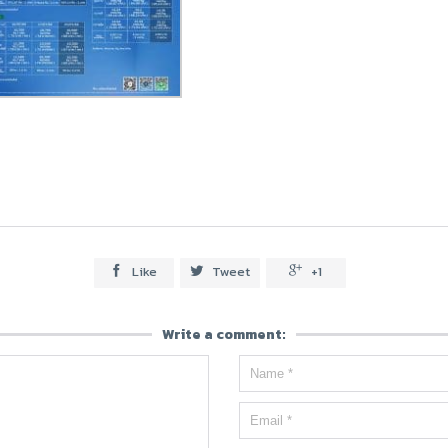
Like
Tweet
+1



Write a comment: