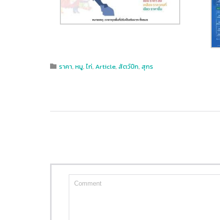
Category
ราคา
,
หมู
,
ไก่
,
Article
,
สัตว์ปีก
,
สุกร
