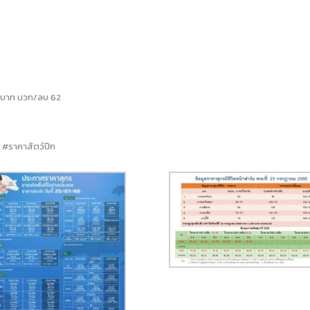
00 บาท บวก/ลบ 62
 #ราคาสัตว์ปีก