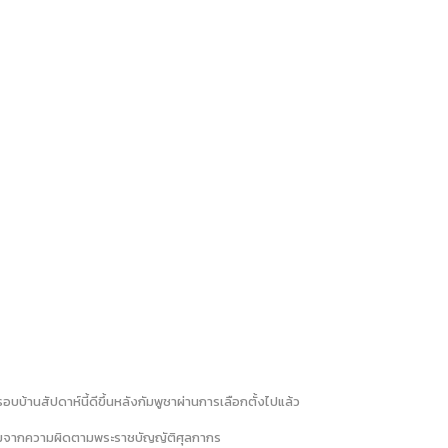
้านสัปดาห์นี้ดีขึ้นหลังกัมพูชาผ่านการเลือกตั้งไปแล้ว
พิ่มจากความผิดตามพระราชบัญญัติศุลกากร