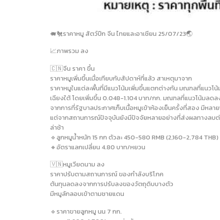
🐖🐔ราคาหมู สัตว์ปีก จีน ไทยและอาเชียน 25/07/23🌏
📈ภาพรวม ลง
🇨🇳จีน ราคา ขึ้น
ราคาหมูเพิ่มขึ้นเมื่อเทียบกับสัปดาห์ที่แล้ว สาเหตุมาจาก
ราคาหมูในแต่ละพื้นที่มีแนวโน้มเพิ่มขึ้นแตกต่างกัน มณฑลที่แนว
เฉียงใต้ โดยเพิ่มขึ้น 0.048-1.104 บาท/กก. มณฑลที่แนวโน้มลดล
จากการที่รัฐบาลประกาศเก็บเนื้อหมูเข้าห้องเย็นครั้งที่สอง มีห
แต่จากสถานการณ์ปัจจุบันยังมีปัจจัยหลายอย่างที่ส่งผลทางลบต่
ล่าช้า
🔹️ลูกหมูน้ำหนัก 15 กก ตัวละ 450-580 RMB (2,160-2,784 THB)
🔸️อัตราแลกเปลี่ยน 4.80 บาท/หยวน
🇻🇳หมูเวียดนาม ลง
ราคาปรับตามสถานการณ์ ของกำลังบริโภค
ต้นทุนลดลงจากการปรับลงของวัตถุดิบบางตัว
มีหมูลักลอบเข้าตามชายแดน
🔹️ราคาขายลูกหมู นน 7 กก.