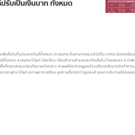
โน้มเพิ่มขึ้นในทั้งประเทศจีนมีทั้งหมด 21 มณฑล ซึ่งสามารถแบ่งได้เป็น ภาคตะวันตก
งมีทั้งหมด 4 มณฑล ได้แก่ เจ้อเจียง เจียงซี ซานซี และมองโกเลียใน โดยลดลง 0.04
ลายพื้นที่ตอบสนองต่อนโยบายดังกล่าว ส่งผลให้ราคาหมูและโรงเชือดกลับมาเปิดทำการมา
อราคาสุกร ได้แก่ สภาพอากาศร้อน อุปทานที่มากกว่าอุปสงค์ และการจับจ่ายใช้สอยข