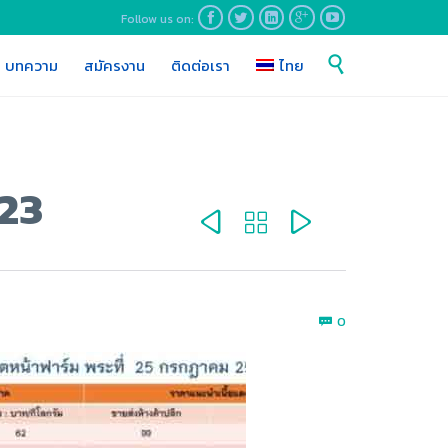
Follow us on:





Skip

บทความ
สมัครงาน
ติดต่อเรา
ไทย
to
content
/23



Comments
0
