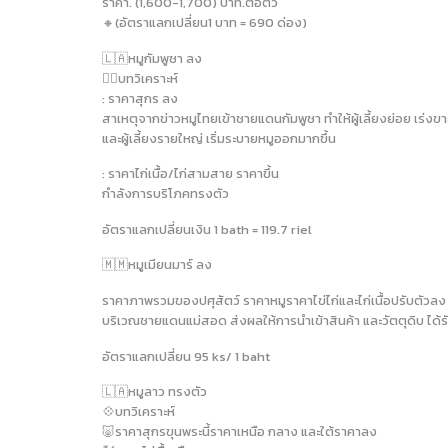
ราคา. (1,600-1,700) บาท.ต่อตัว
🔸️(อัตราแลกเปลี่ยน1 บาท = 690 ด่อง)
🇱🇦หมูกัมพูชา ลง
✍🏻บทวิเคราะห์
: ราคาสุกร ลง
สาเหตุจากข่าวหมูไทยเข้าชายแดนกัมพูชา ทำให้ผู้เลี้ยงย่อย เร่
และผู้เลี้ยงรายใหญ่ เริ่มระบายหมูออกมากขึ้น
: ราคาไก่เนื้อ/ไก่สามสาย ราคาขึ้น
กำลังการบริโภคทรงตัว
อัตราแลกเปลี่ยนเงิน 1 bath = 119.7 riel
🇲🇲หมูเมียนมาร์ ลง
ราคาภาพรวมของปศุสัตว์ ราคาหมูราคาไข่ไก่และไก่เนื้อปรับตัวลง 
บริเวณชายแดนแม่สอด ส่งผลให้การนำเข้าสินค้า และวัตตุดิบ ได้
อัตราแลกเปลี่ยน 95 ks/ 1 baht
🇱🇦หมูลาว ทรงตัว
💠บทวิเคราะห์
🐷ราคาสุกรขุนพระนี้ราคาเหนือ กลาง และใต้ราคาลง