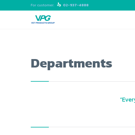
For customer:

02-937-4888
Departments
“Ever