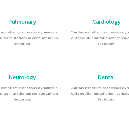
Pulmonary
Cardiology
s est etiam processus dynamicus,
Claritas est etiam processus dy
quitur mutationem consuetudium
qui sequitur mutationem consu
lectorum.
lectorum.
Neurology
Dental
s est etiam processus dynamicus,
Claritas est etiam processus dy
quitur mutationem consuetudium
qui sequitur mutationem consu
lectorum.
lectorum.