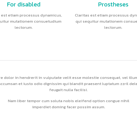
For disabled
Prostheses
s est etiam processus dynamicus,
Claritas est etiam processus dy
quitur mutationem consuetudium
qui sequitur mutationem consu
lectorum.
lectorum.
e dolor in hendrerit in vulputate velit esse molestie consequat, vel illu
t accumsan et iusto odio dignissim qui blandit praesent luptatum zzril del
feugait nulla facilisi.
Nam liber tempor cum soluta nobis eleifend option congue nihil
imperdiet doming facer possim assum.