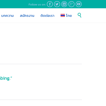
Follow us on:





Skip

บทความ
สมัครงาน
ติดต่อเรา
ไทย
to
content
bing.”