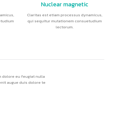
Nuclear magnetic
namicus,
Claritas est etiam processus dynamicus,
etudium
qui sequitur mutationem consuetudium
lectorum.
m dolore eu feugiat nulla
enit augue duis dolore te