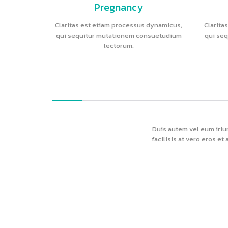
Pregnancy
Claritas est etiam processus dynamicus,
Clarita
qui sequitur mutationem consuetudium
qui se
lectorum.
Duis autem vel eum iriur
facilisis at vero eros e