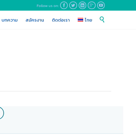
Follow us on:





Skip

บทความ
สมัครงาน
ติดต่อเรา
ไทย
to
content