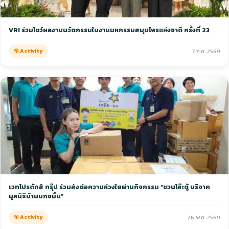
VRI ร่วมโชว์ผลงานนวัตกรรมในงานมหกรรมสมุนไพรแห่งชาติ ครั้งที่ 23
🎯 Activity
7 ก.ค. 2569
เวทโปรดักส์ กรุ๊ป ร่วมส่งต่อความห่วงใยผ่านกิจกรรม “ชวนโล๊ะตู้ บริจาค
มูลนิธิบ้านนกขมิ้น”
🎯 Activity
26 พ.ค. 2569