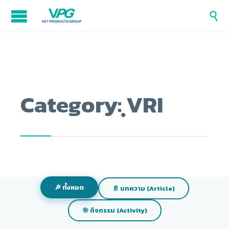

Category:
ฺVRI
🔎 ทั้งหมด
📄 บทความ (Article)
🎯 กิจกรรม (Activity)