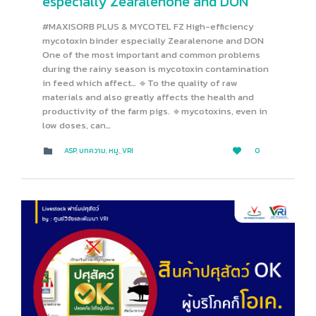
especially Zearalenone and DON
#MAXISORB PLUS & MYCOTEL FZ High-efficiency
mycotoxin binder especially Zearalenone and DON
One of the most important and common problems
during the rainy season is mycotoxin contamination
in feed which affect… 🔹To the quality of raw
materials and also greatly affects the health and
productivity of the farm pigs. 🔹mycotoxins, even in
low doses, can…
LOVE
CATEGORY
ASP
,
บทความ
,
หมู
,
ฺVRI
0


IT