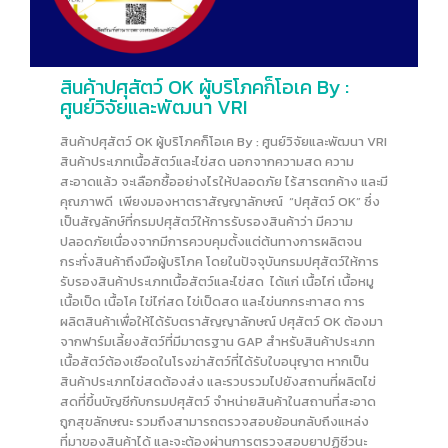
สินค้าปศุสัตว์ OK ผู้บริโภคก็โอเค By :
ศูนย์วิจัยและพัฒนา VRI
สินค้าปศุสัตว์ OK ผู้บริโภคก็โอเค By : ศูนย์วิจัยและพัฒนา VRI
สินค้าประเภทเนื้อสัตว์และไข่สด นอกจากความสด ความ
สะอาดแล้ว จะเลือกซื้ออย่างไรให้ปลอดภัย ไร้สารตกค้าง และมี
คุณภาพดี เพียงมองหาตราสัญญาลักษณ์ “ปศุสัตว์ OK” ซึ่ง
เป็นสัญลักษ์ที่กรมปศุสัตว์ให้การรับรองสินค้าว่า มีความ
ปลอดภัยเนื่องจากมีการควบคุมตั้งแต่ต้นทางการผลิตจน
กระทั่งสินค้าถึงมือผู้บริโภค โดยในปัจจุบันกรมปศุสัตว์ให้การ
รับรองสินค้าประเภทเนื้อสัตว์และไข่สด ได้แก่ เนื้อไก่ เนื้อหมู
เนื้อเป็ด เนื้อโค ไข่ไก่สด ไข่เป็ดสด และไข่นกกระทาสด การ
ผลิตสินค้าเพื่อให้ได้รับตราสัญญาลักษณ์ ปศุสัตว์ OK ต้องมา
จากฟาร์มเลี้ยงสัตว์ที่มีมาตรฐาน GAP สำหรับสินค้าประเภท
เนื้อสัตว์ต้องเชือดในโรงฆ่าสัตว์ที่ได้รับใบอนุญาต หากเป็น
สินค้าประเภทไข่สดต้องส่ง และรวบรวมไปยังสถานที่ผลิตไข่
สดที่ขึ้นบัญชีกับกรมปศุสัตว์ จำหน่ายสินค้าในสถานที่สะอาด
ถูกสุขลักษณะ รวมถึงสามารถตรวจสอบย้อนกลับถึงแหล่ง
ที่มาของสินค้าได้ และจะต้องผ่านการตรวจสอบยาปฏิชีวนะ