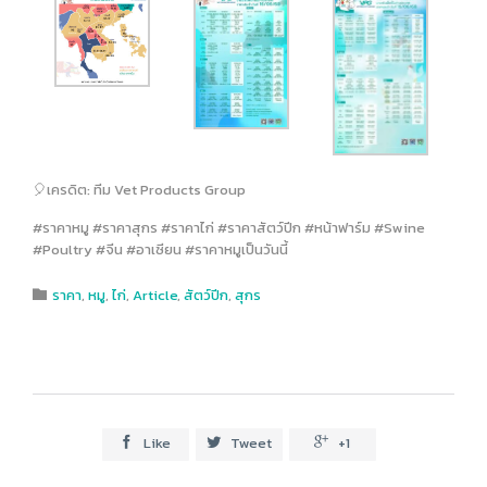
🎈เครดิต: ทีม Vet Products Group
#ราคาหมู #ราคาสุกร #ราคาไก่ #ราคาสัตว์ปีก #หน้าฟาร์ม #Swine
#Poultry #จีน #อาเซียน #ราคาหมูเป็นวันนี้
Category
ราคา
,
หมู
,
ไก่
,
Article
,
สัตว์ปีก
,
สุกร

Like
Tweet
+1


