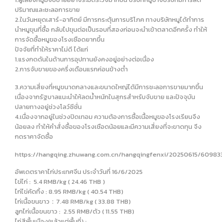
ปริมาณและชะลอการขาย
2.ในวันหยุดเสาร์-อาทิตย์ มีการกระตุ้นการบริโภค ทางบริษัทหมูได้ทำการ
นำหมูขุนที่ซื้อ กลับไปขุนต่อเป็นรอบที่สองก่อนจะนำเข้าตลาดอีกครั้ง ทำให้
การจัดซื้อหมูของโรงเชือดยากขึ้น
ปัจจัยที่ทำให้ราคาไม่ดี ได้แก่
1.แรงกดดันในด้านการอุปทานยังคงอยู่อย่างต่อเนื่อง
2.การจับขายของครึ่งเดือนแรกค่อนข้างต่ำ
3.ความเสี่ยงที่หมูขนาดกลางและขนาดใหญ่ได้มีการชะลอการขายมากขึ้น
เนื่องจากรัฐบาลแนะนำให้ลดน้ำหนักในสุกรสำหรับจับขาย และปัจจุบัน
ปลายทางอยู่ช่วงโลว์ซีซั่น
4.เนื่องจากอยู่ในช่วงปิดเทอม ความต้องการซื้อเนื้อหมูของโรงเรียนจึง
น้อยลง ทำให้คำสั่งซื้อของโรงเชือดน้อยและมีความเสี่ยงที่จะขาดทุน จึง
กดราคาจัดซื้อ
https://hangqing.zhuwang.com.cn/hangqingfenxi/20250615/60983
อัพเดตราคาไก่ประเทศจีน ประจำวันที่ 16/6/2025
ไข่ไก่ : 5.4 RMB/kg ( 24.46 THB )
ไก่ไข่คัดทิ้ง : 8.95 RMB/kg ( 40.54 THB)
ไก่เนื้อขนขาว：7.48 RMB/kg ( 33.88 THB)
ลูกไก่เนื้อขนขาว : 2.55 RMB/ตัว ( 11.55 THB)
ไก่สีพื้นเมือง(แล้วแต่พื้นที่) :