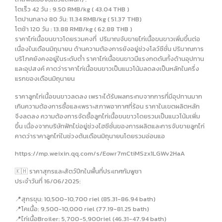
โตเร็ว 42 วัน : 9.50 RMB/kg ( 43.04 THB )
โตปานกลาง 80 วัน: 11.34 RMB/kg ( 51.37 THB)
โตช้า 120 วัน : 13.88 RMB/kg ( 62.88 THB )
ราคาไก่เนื้อขนขาวโดยรวมคงที่ ปริมาณจับขายไก่เนื้อขนขาวเพิ่มขึ้นต่อ
เนื่องในเดือนมิถุนายน ด้านความต้องการยังอยู่ช่วงโลว์ซีซั่น ปริมาณการ
บริโภคยังคงอยู่ในระดับต่ำ ราคาไก่เนื้อขนขาวมีแรงกดดันทั้งด้านอุปทาน
และอุปสงค์ คาดว่าราคาไก่เนื้อขนขาวเป็นแนวโน้มลดลงเป็นหลักในครึ่ง
แรกของเดือนมิถุนายน
ราคาลูกไก่เนื้อขนขาวลดลง เพราะได้รับผลกระทบจากการที่มีอุปทานมาก
เกินความต้องการซื้อและเพราะสภาพอากาศที่ร้อน ราคาในเขตผลิตหลัก
จึงลดลง ความต้องการจัดซื้อลูกไก่เนื้อขนขาวโดยรวมเป็นแนวโน้มเพิ่ม
ขึ้น เนื่องจากบริษัทฟักไข่อยู่ช่วงไฮซีซั่นของการผลิตและการจับขายลูกไก่
คาดว่าราคาลูกไก่ในช่วงต้นเดือนมิถุนายนโดยรวมอ่อนแอ
https://mp.weixin.qq.com/s/Eowr7mCtiMSzx1LGWv2HaA
🇰🇭 ราคาสุกรและสัตว์ปีกในพื้นที่ประเทศกัมพูชา
ประจำวันที่ 16/06/2025:
📍สุกรขุน: 10,500-10,700 riel (85.31-86.94 bath)
📍โคเนื้อ: 9,500-10,000 riel (77.19-81.25 bath)
📍ไก่เนื้อBroiler: 5,700-5,900riel (46.31-47.94 bath)