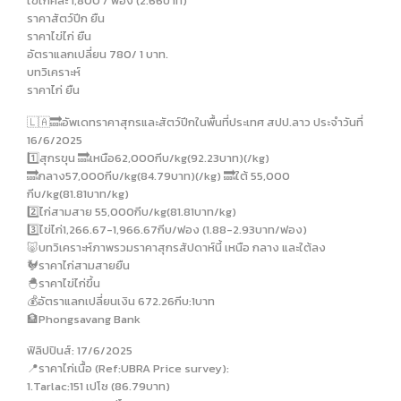
ไข่ไก่คละ 1,800 / ฟอง (2.66บาท)
ราคาสัตว์ปีก ยืน
ราคาไข่ไก่ ยืน
อัตราแลกเปลี่ยน 780/ 1 บาท.
บทวิเคราะห์
ราคาไก่ ยืน
🇱🇦🔜อัพเดทราคาสุกรและสัตว์ปีกในพื้นที่ประเทศ สปป.ลาว ประจำวันที่
16/6/2025
1️⃣สุกรขุน 🔜เหนือ62,000กีบ/kg(92.23บาท)(/kg)
🔜กลาง57,000กีบ/kg(84.79บาท)(/kg) 🔜ใต้ 55,000
กีบ/kg(81.81บาท/kg)
2️⃣ไก่สามสาย 55,000กีบ/kg(81.81บาท/kg)
3️⃣ไข่ไก่1,266.67-1,966.67กีบ/ฟอง (1.88-2.93บาท/ฟอง)
🐷บทวิเคราะห์ภาพรวมราคาสุกรสัปดาห์นี้ เหนือ กลาง และใต้ลง
🐓ราคาไก่สามสายยืน
🐣ราคาไข่ไก่ขึ้น
💰อัตราแลกเปลี่ยนเงิน 672.26กีบ:1บาท
🏦Phongsavang Bank
ฟิลิปปินส์: 17/6/2025
📍ราคาไก่เนื้อ (Ref:UBRA Price survey):
1.Tarlac:151 เปโซ (86.79บาท)