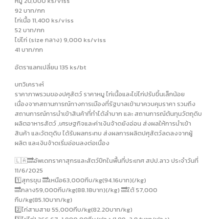
หมู 20,000 ks/viss
92 บาท/กก
ไก่เนื้อ 11,400 ks/viss
52 บาท/กก
ไข่ไก่ (size กลาง) 9,000 ks/viss
41 บาท/กก
อัตราแลกเปลี่ยน 135 ks/bt
บทวิเคราะห์
ราคาภาพรวมของปศุสัตว์ ราคาหมู ไก่เนื้อและไข่ไก่ปรับขึ้นเล็กน้อย
เนื่องจากสถานการณ์ทางการเมืองที่รัฐบาลเข้ามาควบคุมราคา รวมถึง
สถานการณ์การนำเข้าสินค้าที่ทำได้ลำบาก และ สถานการณ์ต้นทุนวัตถุดิบ
ผลิตอาหารสัตว์ ,เศรษฐกิจและค่าเงินจ้าดยังอ่อน ส่งผลให้การนำเข้า
สินค้า และวัตตุดิบ ได้รับผลกระทบ ส่งผลการผลิตปศุสัตว์ลดลงจากผู้
ผลิต และเงินจ้าดเริ่มอ่อนลงต่อเนื่อง
🇱🇦🔜อัพเดทราคาสุกรและสัตว์ปีกในพื้นที่ประเทศ สปป.ลาว ประจำวันที่
11/6/2025
1️⃣สุกรขุน 🔜เหนือ63,000กีบ/kg(94.16บาท)(/kg)
🔜กลาง59,000กีบ/kg(88.18บาท)(/kg) 🔜ใต้ 57,000
กีบ/kg(85.10บาท/kg)
2️⃣ไก่สามสาย 55,000กีบ/kg(82.20บาท/kg)