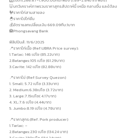
3️⃣ไข่ไก่1,266.67-1,900.00กีบ/ฟอง (1.89-2.84บาท/ฟอง)
🐷บทวิเคราะห์ภาพรวมราคาสุกรสัปดาห์นี้ เหนือ กลางขึ้น และใต้ลง
🐓ราคาไก่สามสายลง
🐣ราคาไข่ไก่ยืน
💰อัตราแลกเปลี่ยนเงิน 669.09กีบ:1บาท
🏦Phongsavang Bank
ฟิลิปปินส์: 11/6/2025
📍ราคาไก่เนื้อ (Ref:UBRA Price survey):
1.Tarlac: 146 เปโซ (85.22บาท)
2.Batangas:105 เปโซ (61.29บาท)
3.Cavite: 142 เปโซ (82.88บาท)
📍ราคาไข่ (Ref:Survey Quezon)
1. Small: 5.72 เปโซ (3.33บาท)
2. Medium:6.38เปโซ (3.72บาท)
3. Large:7.15เปโซ( 4.17บาท)
4. XL:7.6 เปโซ (4.44บาท)
5. Jumbo:8.19 เปโซ (4.78บาท)
📍ราคาสุกร:(Ref. Pork producer)
1.Tarlac: –
2.Batangas:230 เปโซ (134.24 บาท)
3.Cavite:230เปโซ (134.24บาท)