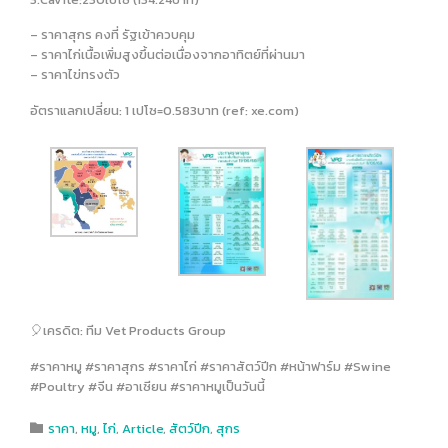
– ราคาสุกร คงที่ รัฐเข้าควบคุม
– ราคาไก่เนื้อเพิ่มสูงขึ้นต่อเนื่องจากอาทิตย์ที่ผ่านมา
– ราคาไข่ทรงตัว
อัตราแลกเปลี่ยน: 1 เปโซ=0.583บาท (ref: xe.com)
🎈เครดิต: ทีม Vet Products Group
#ราคาหมู #ราคาสุกร #ราคาไก่ #ราคาสัตว์ปีก #หน้าฟาร์ม #Swine
#Poultry #จีน #อาเซียน #ราคาหมูเป็นวันนี้
Category
ราคา
,
หมู
,
ไก่
,
Article
,
สัตว์ปีก
,
สุกร
