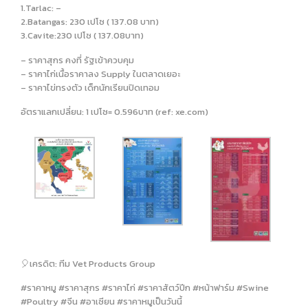
1.Tarlac: –
2.Batangas: 230 เปโซ ( 137.08 บาท)
3.Cavite:230 เปโซ ( 137.08บาท)
– ราคาสุกร คงที่ รัฐเข้าควบคุม
– ราคาไก่เนื้อราคาลง Supply ในตลาดเยอะ
– ราคาไข่ทรงตัว เด็กนักเรียนปิดเทอม
อัตราแลกเปลี่ยน: 1 เปโซ= 0.596บาท (ref: xe.com)
🎈เครดิต: ทีม Vet Products Group
#ราคาหมู #ราคาสุกร #ราคาไก่ #ราคาสัตว์ปีก #หน้าฟาร์ม #Swine
#Poultry #จีน #อาเซียน #ราคาหมูเป็นวันนี้