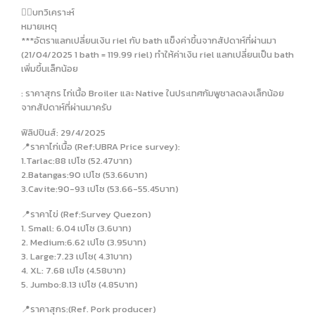
✍🏻บทวิเคราะห์
หมายเหตุ
***อัตราแลกเปลี่ยนเงิน riel กับ bath แข็งค่าขึ้นจากสัปดาห์ที่ผ่านมา
(21/04/2025 1 bath = 119.99 riel) ทำให้ค่าเงิน riel แลกเปลี่ยนเป็น bath
เพิ่มขึ้นเล็กน้อย
: ราคาสุกร ไก่เนื้อ Broiler และ Native ในประเทศกัมพูชาลดลงเล็กน้อย
จากสัปดาห์ที่ผ่านมาครับ
ฟิลิปปินส์: 29/4/2025
📍ราคาไก่เนื้อ (Ref:UBRA Price survey):
1.Tarlac:88 เปโซ (52.47บาท)
2.Batangas:90 เปโซ (53.66บาท)
3.Cavite:90-93 เปโซ (53.66-55.45บาท)
📍ราคาไข่ (Ref:Survey Quezon)
1. Small: 6.04 เปโซ (3.6บาท)
2. Medium:6.62 เปโซ (3.95บาท)
3. Large:7.23 เปโซ( 4.31บาท)
4. XL: 7.68 เปโซ (4.58บาท)
5. Jumbo:8.13 เปโซ (4.85บาท)
📍ราคาสุกร:(Ref. Pork producer)