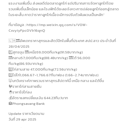
แรงงานเพิ่มขึ้น ส่งผลดีต่อตลาดลูกไก่ แต่ปริมาณการจัดหาลูกไก่โดย
รวมเพิ่มขึ้นเล็กน้อย และโรงฟักได้ชะลอจังหวะการปล่อยลูกไก่ออกสู่ตลาด
ในระยะสั้น คาดว่าราคาลูกไก่เนื้อจะมีการปรับตัวผันผวนเป็นหลัก”
ที่มาข้อมูล : https://mp.weixin.qq.com/s/V0W-
CxvyiyFpc0V1r16qnQ
🇱🇦🔜อัพเดทราคาสุกรและสัตว์ปีกในพื้นที่ประเทศ สปป.ลาว ประจำวันที่
28/04/2025
1️⃣สุกรขุน 🔜เหนือ59,000กีบ/kg(91.58บาท/kg)
🔜กลาง57,000กีบ/kg(88.48บาท/kg) 🔜ใต้ 56,000
กีบ/kg(86.93บาท/kg)
2️⃣ไก่สามสาย 47,000กีบ/kg(72.56บาท/kg)
3️⃣ไข่ไก่1,066.67-1,766.67กีบ/ฟอง (1.66-2.74บาท/ฟอง)
🐷บทวิเคราะห์ภาพรวมราคาสุกรสัปดาห์นี้ เหนือ กลาง และใต้ขึ้น
🐓ราคาไก่สามสายยืน
🐣ราคาไข่ไก่ลง
💰อัตราแลกเปลี่ยนเงิน 644.23กีบ:1บาท
🏦Phongsavang Bank
Update ราคาเวียดนาม
วันที่ 29 apr 2025