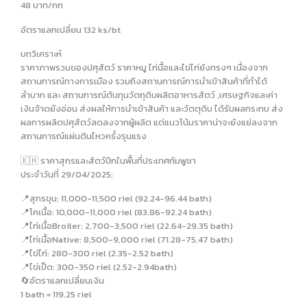
48 บาท/กก
อัตราแลกเปลี่ยน 132 ks/bt
บทวิเคราะห์
ราคาภาพรวมของปศุสัตว์ ราคาหมู ไก่นื้อและไข่ไก่ยังทรงๆ เนื่องจาก
สถานการณ์ทางการเมือง รวมถึงสถานการณ์การนำเข้าสินค้าที่ทำได้
ลำบาก และ สถานการณ์ต้นทุนวัตถุดิบผลิตอาหารสัตว์ ,เศรษฐกิจและค่า
เงินจ้าดยังอ่อน ส่งผลให้การนำเข้าสินค้า และวัตตุดิบ ได้รับผลกระทบ ส่ง
ผลการผลิตปศุสัตว์ลดลงจากผู้ผลิต แต่แนวโน้มราคาน่าจะยังแย่ลงจาก
สถานการณ์แผ่นดินไหวครั้งรุนแรง
🇰🇭 ราคาสุกรและสัตว์ปีกในพื้นที่ประเทศกัมพูชา
ประจำวันที่ 29/04/2025:
📍สุกรขุน: 11,000-11,500 riel (92.24-96.44 bath)
📍โคเนื้อ: 10,000-11,000 riel (83.86-92.24 bath)
📍ไก่เนื้อBroiler: 2,700-3,500 riel (22.64-29.35 bath)
📍ไก่เนื้อNative: 8,500-9,000 riel (71.28-75.47 bath)
📍ไข่ไก่: 280-300 riel (2.35-2.52 bath)
📍ไข่เป็ด: 300-350 riel (2.52-2.94bath)
🔄อัตราแลกเปลี่ยนเงิน
1 bath = 119.25 riel