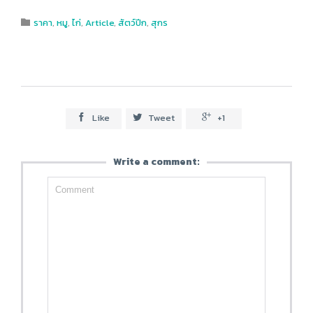
Category
ราคา
,
หมู
,
ไก่
,
Article
,
สัตว์ปีก
,
สุกร

Like
Tweet
+1



Write a comment: