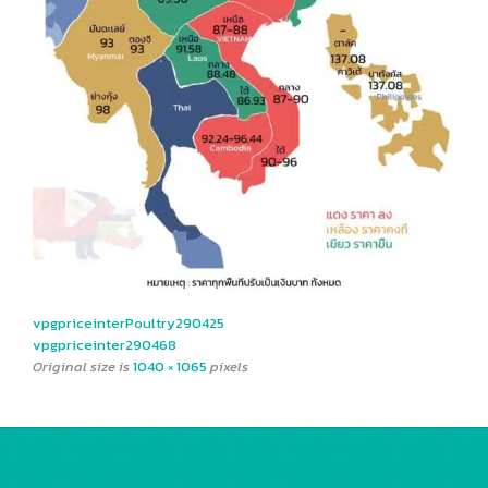
vpgpriceinterPoultry290425
vpgpriceinter290468
Original size is
1040 × 1065
pixels