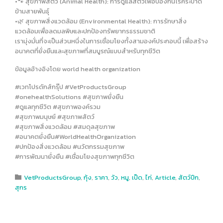
•🐾 สุขภาพสัตว์ (Animal Health): การดูแลสัตว์เพื่อป้องกันโรคระบาด
ข้ามสายพันธุ์
•🌿 สุขภาพสิ่งแวดล้อม (Environmental Health): การรักษาสิ่ง
แวดล้อมเพื่อลดมลพิษและปกป้องทรัพยากรธรรมชาติ
เรามุ่งมั่นที่จะเป็นส่วนหนึ่งในการเชื่อมโยงทั้งสามองค์ประกอบนี้ เพื่อสร้าง
อนาคตที่ยั่งยืนและสุขภาพที่สมบูรณ์แบบสำหรับทุกชีวิต
ข้อมูลอ้างอิงโดย world health organization
#เวทโปรดักส์กรุ๊ป​ #VetProductsGroup​
#onehealthSolutions​ #สุขภาพยั่งยืน
#ดูแลทุกชีวิต​ #สุขภาพองค์รวม
#สุขภาพมนุษย์​ #สุขภาพสัตว์
#สุขภาพสิ่งแวดล้อม​ #สมดุลสุขภาพ
#อนาคตยั่งยืน​#WorldHealthOrganization
#ปกป้องสิ่งแวดล้อม​ #นวัตกรรมสุขภาพ
#การพัฒนายั่งยืน​ #เชื่อมโยงสุขภาพทุกชีวิต
Category
Vet​Products​Group​
,
กุ้ง
,
ราคา
,
วัว
,
หมู
,
เป็ด
,
ไก่
,
Article
,
สัตว์ปีก
,

สุกร