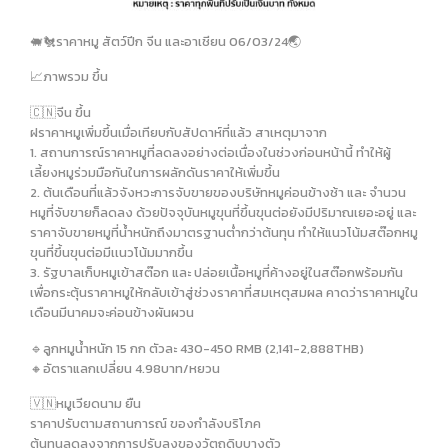
🐖🐔ราคาหมู สัตว์ปีก จีน และอาเชียน 06/03/24🌏
📈ภาพรวม ขึ้น
🇨🇳จีน ขึ้น
ฝราคาหมูเพิ่มขึ้นเมื่อเทียบกับสัปดาห์ที่แล้ว สาเหตุมาจาก
1. สถานการณ์ราคาหมูที่ลดลงอย่างต่อเนื่องในช่วงก่อนหน้านี้ ทำให้ผู้
เลี้ยงหมูร่วมมือกันในการผลักดันราคาให้เพิ่มขึ้น
2. ต้นเดือนที่แล้วจังหวะการจับขายของบริษัทหมูค่อนข้างช้า และ จำนวน
หมูที่จับขายก็ลดลง ด้วยปัจจุบันหมูขุนที่ขึ้นขุนต่อยังมีปริมาณเยอะอยู่ และ
ราคาจับขายหมูที่น้ำหนักถึงมาตรฐานต่ำกว่าต้นทุน ทำให้แนวโน้มสต๊อกหมู
ขุนที่ขึ้นขุนต่อมีเเนวโน้มมากขึ้น
3. รัฐบาลเก็บหมูเข้าสต๊อก และ ปล่อยเนื้อหมูที่ค้างอยู่ในสต๊อกพร้อมกัน
เพื่อกระตุ้นราคาหมูให้กลับเข้าสู่ช่วงราคาที่สมเหตุสมผล คาดว่าราคาหมูใน
เดือนมีนาคมจะค่อนข้างผันผวน
🔹️ลูกหมูน้ำหนัก 15 กก ตัวละ 430-450 RMB (2,141-2,888THB)
🔸️อัตราแลกเปลี่ยน 4.98บาท/หยวน
🇻🇳หมูเวียดนาม ยืน
ราคาปรับตามสถานการณ์ ของกำลังบริโภค
ต้นทุนลดลงจากการปรับลงของวัตถุดิบบางตัว