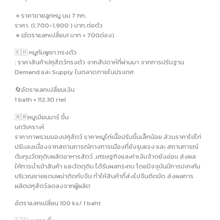
🔹️ราคาขายลูกหมู นน 7 กก.
ราคา. (1,700-1,900 ) บาท.ต่อตัว
🔸️(อัตราแลกเปลี่ยน1 บาท = 700ด่อง)
🇰🇭 หมูกัมพูชา ทรงตัว
: ราคาสินค้าปศุสัตว์ทรงตัว จากสัปดาห์ที่ผ่านมา จากการปรับฐาน
Demand และ Supply ในตลาดภายในประเทศ
🔄อัตราแลกเปลี่ยนเงิน
1 bath = 112.30 riel
🇲🇲หมูเมียนมาร์ ขึ้น
บทวิเคราะห์
ราคาภาพรวมของปศุสัตว์ ราคาหมูไก่เนื้อปรับขึ้นเล็กน้อย ส่วนราคาไข่ไก่
ปรับลงเนื่องจากสถานการณ์ทางการเมืองที่ยังรุนแรง และ สถานการณ์
ต้นทุนวัตถุดิบผลิตอาหารสัตว์ ,เศรษฐกิจและค่าเงินจ้าดยังอ่อน ส่งผล
ให้การนำเข้าสินค้า และวัตตุดิบ ได้รับผลกระทบ โดยปัจจุบันมีการปะทะกัน
บริเวณชายแดนพม่าติดกับจีน ทำให้สินค้าที่ส่งไปจีนติดขัด ส่งผลการ
ผลิตปศุสัตว์ลดลงจากผู้ผลิต
อัตราแลกเปลี่ยน 100 ks/ 1 baht