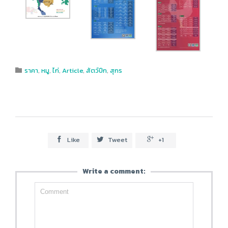
Category
ราคา
,
หมู
,
ไก่
,
Article
,
สัตว์ปีก
,
สุกร

Like
Tweet
+1



Write a comment: