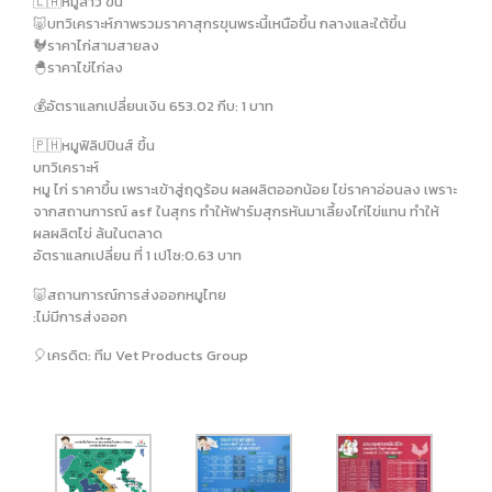
🇱🇦หมูลาว ขึ้น
🐷บทวิเคราะห์ภาพรวมราคาสุกรขุนพระนี้เหนือขึ้น กลางและใต้ขึ้น
🐓ราคาไก่สามสายลง
🐣ราคาไข่ไก่ลง
💰อัตราแลกเปลี่ยนเงิน 653.02 กีบ: 1 บาท
🇵🇭หมูฟิลิปปินส์ ขึ้น
บทวิเคราะห์
หมู ไก่ ราคาขึ้น เพราะเข้าสู่ฤดูร้อน ผลผลิตออกน้อย ไข่ราคาอ่อนลง เพราะ
จากสถานการณ์ asf ในสุกร ทำให้ฟาร์มสุกรหันมาเลี้ยงไก่ไข่แทน ทำให้
ผลผลิตไข่ ล้นในตลาด
อัตราแลกเปลี่ยน ที่ 1 เปโซ:0.63 บาท
🐷สถานการณ์การส่งออกหมูไทย
:ไม่มีการส่งออก
🎈เครดิต: ทีม Vet Products Group