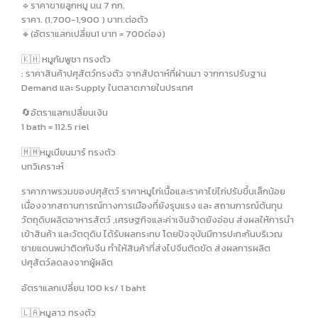
🔹️ราคาขายลูกหมู นน 7 กก.
ราคา. (1,700-1,900 ) บาท.ต่อตัว
🔸️(อัตราแลกเปลี่ยน1 บาท = 700ด่อง)
🇰🇭 หมูกัมพูชา ทรงตัว
: ราคาสินค้าปศุสัตว์ทรงตัว จากสัปดาห์ที่ผ่านมา จากการปรับฐาน
Demand และ Supply ในตลาดภายในประเทศ
🔄อัตราแลกเปลี่ยนเงิน
1 bath = 112.5 riel
🇲🇲หมูเมียนมาร์ ทรงตัว
บทวิเคราะห์
ราคาภาพรวมของปศุสัตว์ ราคาหมูไก่เนื้อและราคาไข่ไก่ปรับขึ้นเล็กน้อย
เนื่องจากสถานการณ์ทางการเมืองที่ยังรุนแรง และ สถานการณ์ต้นทุน
วัตถุดิบผลิตอาหารสัตว์ ,เศรษฐกิจและค่าเงินจ้าดยังอ่อน ส่งผลให้การนำ
เข้าสินค้า และวัตตุดิบ ได้รับผลกระทบ โดยปัจจุบันมีการปะทะกันบริเวณ
ชายแดนพม่าติดกับจีน ทำให้สินค้าที่ส่งไปจีนติดขัด ส่งผลการผลิต
ปศุสัตว์ลดลงจากผู้ผลิต
อัตราแลกเปลี่ยน 100 ks/ 1 baht
🇱🇦หมูลาว ทรงตัว