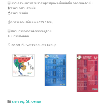
🐷บทวิเคราะห์ภาพรวมราคาสุกรขุนพระนี้เหนือขึ้น กลางและใต้ยืน
🐓ราคาไก่สามสายยืน
🐣ราคาไข่ไก่ยืน
💰อัตราแลกเปลี่ยนเงิน 655.52กีบ:
🐷สถานการณ์การส่งออกหมูไทย
:ไม่มีการส่งออก
🎈เครดิต: ทีม Vet Products Group
Category
ราคา
,
หมู
,
ไก่
,
Article
