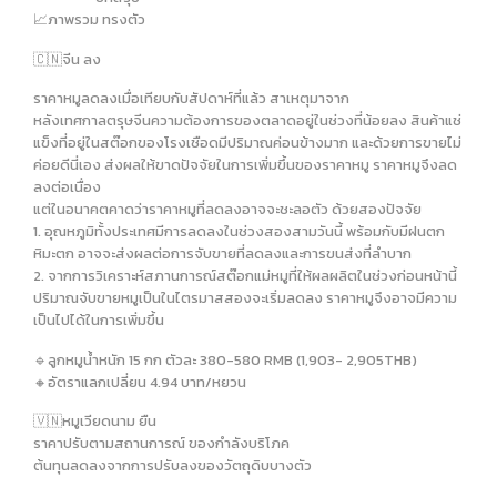
📈ภาพรวม ทรงตัว
🇨🇳จีน ลง
ราคาหมูลดลงเมื่อเทียบกับสัปดาห์ที่แล้ว สาเหตุมาจาก
หลังเทศกาลตรุษจีนความต้องการของตลาดอยู่ในช่วงที่น้อยลง สินค้าแช่
แข็งที่อยู่ในสต๊อกของโรงเชือดมีปริมาณค่อนข้างมาก และด้วยการขายไม่
ค่อยดีนี่เอง ส่งผลให้ขาดปัจจัยในการเพิ่มขึ้นของราคาหมู ราคาหมูจึงลด
ลงต่อเนื่อง
แต่ในอนาคตคาดว่าราคาหมูที่ลดลงอาจจะชะลอตัว ด้วยสองปัจจัย
1. อุณหภูมิทั้งประเทศมีการลดลงในช่วงสองสามวันนี้ พร้อมกับมีฝนตก
หิมะตก อาจจะส่งผลต่อการจับขายที่ลดลงและการขนส่งที่ลำบาก
2. จากการวิเคราะห์สภานการณ์สต๊อกแม่หมูที่ให้ผลผลิตในช่วงก่อนหน้านี้
ปริมาณจับขายหมูเป็นในไตรมาสสองจะเริ่มลดลง ราคาหมูจึงอาจมีความ
เป็นไปได้ในการเพิ่มขึ้น
🔹️ลูกหมูน้ำหนัก 15 กก ตัวละ 380-580 RMB (1,903- 2,905THB)
🔸️อัตราแลกเปลี่ยน 4.94 บาท/หยวน
🇻🇳หมูเวียดนาม ยืน
ราคาปรับตามสถานการณ์ ของกำลังบริโภค
ต้นทุนลดลงจากการปรับลงของวัตถุดิบบางตัว