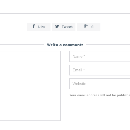
Like
Tweet
+1



Write a comment:
Your email address will not be publish