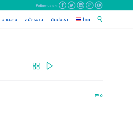
Follow us on:





Skip

บทความ
สมัครงาน
ติดต่อเรา
ไทย
to
content


Comments
0
