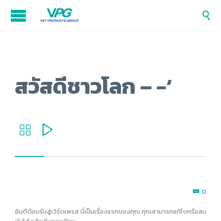

สวัสดีชาวโลก – -‘


Com
0

ยินดีต้อนรับสู่เวิร์ดเพรส นี่เป็นเรื่องแรกของคุณ คุณสามารถแก้ไขหรือลบ