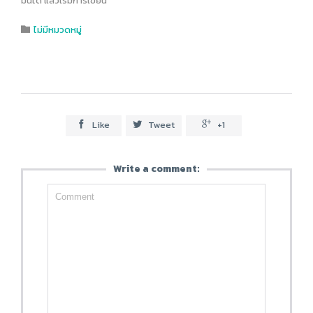
มันได้ แล้วเริ่มการเขียน
Category
ไม่มีหมวดหมู่

Like
Tweet
+1



Write a comment: