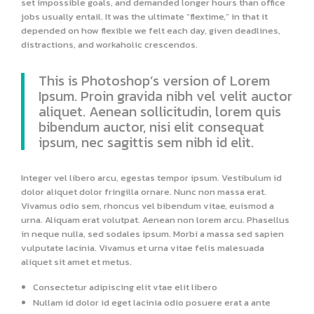
set impossible goals, and demanded longer hours than office
jobs usually entail. It was the ultimate “flextime,” in that it
depended on how flexible we felt each day, given deadlines,
distractions, and workaholic crescendos.
This is Photoshop’s version of Lorem
Ipsum. Proin gravida nibh vel velit auctor
aliquet. Aenean sollicitudin, lorem quis
bibendum auctor, nisi elit consequat
ipsum, nec sagittis sem nibh id elit.
Integer vel libero arcu, egestas tempor ipsum. Vestibulum id
dolor aliquet dolor fringilla ornare. Nunc non massa erat.
Vivamus odio sem, rhoncus vel bibendum vitae, euismod a
urna. Aliquam erat volutpat. Aenean non lorem arcu. Phasellus
in neque nulla, sed sodales ipsum. Morbi a massa sed sapien
vulputate lacinia. Vivamus et urna vitae felis malesuada
aliquet sit amet et metus.
Consectetur adipiscing elit vtae elit libero
Nullam id dolor id eget lacinia odio posuere erat a ante