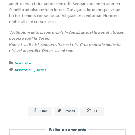
amet, consectetur adipiscing elit. Aenean non enim ut enim
fringilla adipiscing id in lorem. Quisque aliquet neque vitae
lectus tempus consectetur. Aliquam erat volutpat. Nunc eu
nibh nulla, id cursus arcu.
Vestibulum ante ipsum primis in faucibus orci luctus et ultrices
posuere cubilia Curae;
Nam at velit nisl. Aenean vitae est nisl. Cras molestie molestie
nisl vel imperdiet. Donec vel mi sem.
Category
Aristotle

Tags
Aristotle
,
Quotes

Like
Tweet
+1



Write a comment: