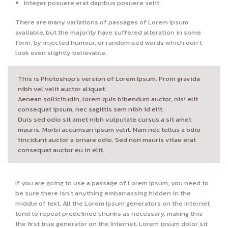
Integer posuere erat dapibus posuere velit
There are many variations of passages of Lorem Ipsum
available, but the majority have suffered alteration in some
form, by injected humour, or randomised words which don’t
look even slightly believable.
This is Photoshop’s version of Lorem Ipsum. Proin gravida
nibh vel velit auctor aliquet.
Aenean sollicitudin, lorem quis bibendum auctor, nisi elit
consequat ipsum, nec sagittis sem nibh id elit.
Duis sed odio sit amet nibh vulputate cursus a sit amet
mauris. Morbi accumsan ipsum velit. Nam nec tellus a odio
tincidunt auctor a ornare odio. Sed non mauris vitae erat
consequat auctor eu in elit.
If you are going to use a passage of Lorem Ipsum, you need to
be sure there isn’t anything embarrassing hidden in the
middle of text. All the Lorem Ipsum generators on the Internet
tend to repeat predefined chunks as necessary, making this
the first true generator on the Internet. Lorem ipsum dolor sit