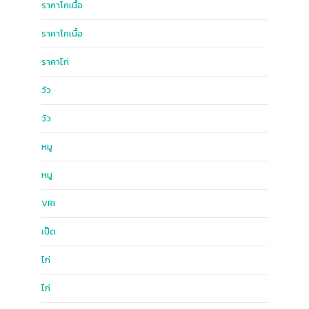
ราคาโคเนื้อ
ราคาโคเนื้อ
ราคาไก่
วัว
วัว
หมู
หมู
ฺVRI
เป็ด
ไก่
ไก่