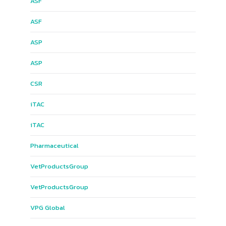
ASF
ASF
ASP
ASP
CSR
iTAC
iTAC
Pharmaceutical
Vet​Products​Group​
Vet​Products​Group​
VPG​ Global​