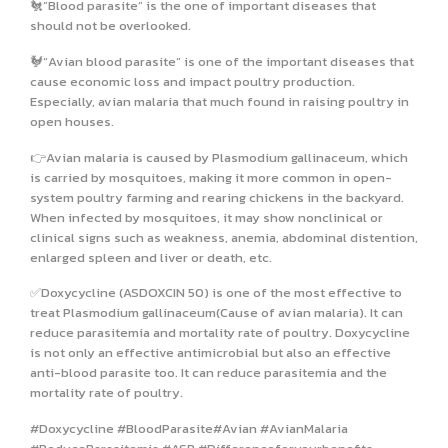
🐔”Blood parasite” is the one of important diseases that
should not be overlooked.
🐓​“Avian blood parasite” is one of the important diseases that
cause economic loss and impact poultry production.
Especially, avian malaria that much found in raising poultry in
open houses.
👉​Avian malaria is caused by Plasmodium gallinaceum, which
is carried by mosquitoes, making it more common in open-
system poultry farming and rearing chickens in the backyard.
When infected by mosquitoes, it may show nonclinical or
clinical signs such as weakness, anemia, abdominal distention,
enlarged spleen and liver or death, etc.
✅Doxycycline (ASDOXCIN 50) is one of the most effective to
treat Plasmodium gallinaceum(Cause of avian malaria). It can
reduce parasitemia and mortality rate of poultry. Doxycycline
is not only an effective antimicrobial but also an effective
anti-blood parasite too. It can reduce parasitemia and the
mortality rate of poultry.
#Doxycycline #BloodParasite#Avian #AvianMalaria