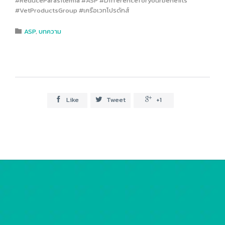
#ReduceParasitemia #ASP #Differenceforyourbenefits
#VetProductsGroup #เครือเวทโปรดักส์
Category
ASP
,
บทความ

Like
Tweet
+1


