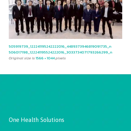
505919739_122241195242222016_4489373946819091735_n
506017198_122241195524222016_3033734071793266299_n
Original size is
1566 × 1044
pixels
One Health Solutions