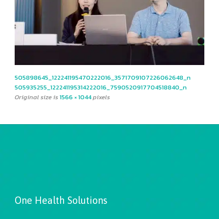
505898645_122241195470222016_3571709107226062648_n
505935255_122241195314222016_7590520917704518840_n
Original size is
1566 × 1044
pixels
One Health Solutions