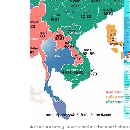
🔔 เช็กด่วน! #ราคาหมู และ #ราคาสัตว์ปีก มีชีวิตหน้าฟาร์มล่าสุด