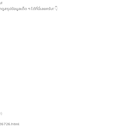
น!
สรุปข้อมูลเด็ด ๆ ได้ที่นี่เลยครับ! 👇
HB）
26726.html