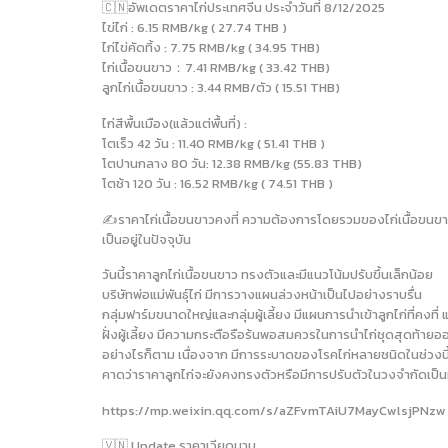
🇨🇳อัพเดตราคาไก่ประเทศจีน ประจำวันที่ 8/12/2025
ไข่ไก่ : 6.15 RMB/kg ( 27.74 THB )
ไก่ไข่คัดทิ้ง : 7.75 RMB/kg ( 34.95 THB)
ไก่เนื้อขนขาว：7.41 RMB/kg ( 33.42 THB)
ลูกไก่เนื้อขนขาว : 3.44 RMB/ตัว ( 15.51 THB)
ไก่สีพื้นเมือง(แล้วแต่พื้นที่) :
โตเร็ว 42 วัน : 11.40 RMB/kg ( 51.41 THB )
โตปานกลาง 80 วัน: 12.38 RMB/kg (55.83 THB)
โตช้า 120 วัน : 16.52 RMB/kg ( 74.51 THB )
✍️ราคาไก่เนื้อขนขาวคงที่ ความต้องการโดยรวมของไก่เนื้อขนขาวอ
เป็นอยู่ในปัจจุบัน
วันนี้ราคาลูกไก่เนื้อขนขาว ทรงตัวและมีแนวโน้มปรับขึ้นเล็กน้อย
บริษัทพ่อแม่พันธุ์ไก่ มีการวางแผนล่วงหน้าเป็นไปอย่างราบรื่น
กลุ่มฟาร์มขนาดใหญ่และกลุ่มผู้เลี้ยง มีแผนการนำเข้าลูกไก่ที่คงที่ 
ฝั่งผู้เลี้ยง มีความกระตือรือร้นพอสมควรในการนำไก่ชุดสุดท้ายอ
อย่างไรก็ตาม เนื่องจาก มีการระบาดของโรคไก่หลายชนิดในช่วงนี้
คาดว่าราคาลูกไก่จะยังคงทรงตัวหรือมีการปรับตัวในวงจำกัดเป็น
https://mp.weixin.qq.com/s/aZFvmTAiU7MayCwlsjPNzw
🇻🇳 Update ราคาเวียดนาม