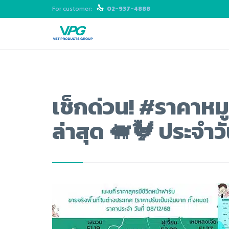
For customer:

02-937-4888
เช็กด่วน! #ราคาหมู
ล่าสุด 🐖🐓 ประจำว