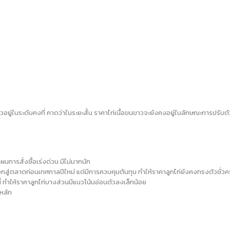
ยู่ในระดับคงที่ คาดว่าในระยะสั้น ราคาไก่เนื้อขนขาวจะยังคงอยู่ในลักษณะการปรับ
แผนการสั่งซื้อเร่งด่วน มีไม่มากนัก
อกสู่ตลาดก่อนเทศกาลปีใหม่ แต่มีการควบคุมต้นทุน ทำให้ราคาลูกไก่ยังคงทรงตัวชั่ว
 ทำให้ราคาลูกไก่บางส่วนมีแนวโน้มอ่อนตัวลงเล็กน้อย
หลัก