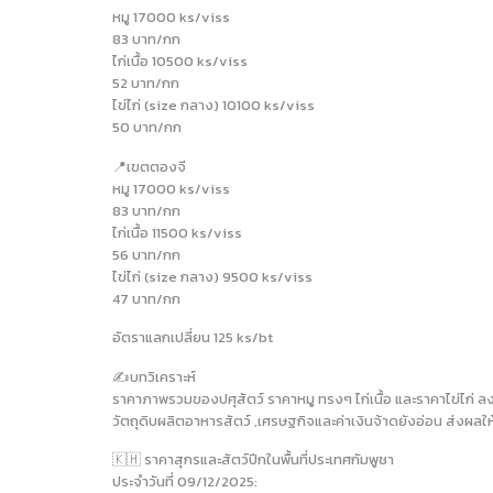
หมู 17000 ks/viss
83 บาท/กก
ไก่เนื้อ 10500 ks/viss
52 บาท/กก
ไข่ไก่ (size กลาง) 10100 ks/viss
50 บาท/กก
📍เขตตองจี
หมู 17000 ks/viss
83 บาท/กก
ไก่เนื้อ 11500 ks/viss
56 บาท/กก
ไข่ไก่ (size กลาง) 9500 ks/viss
47 บาท/กก
อัตราแลกเปลี่ยน 125 ks/bt
✍️บทวิเคราะห์
ราคาภาพรวมของปศุสัตว์ ราคาหมู ทรงๆ ไก่เนื้อ และราคาไข่ไก่ 
วัตถุดิบผลิตอาหารสัตว์ ,เศรษฐกิจและค่าเงินจ้าดยังอ่อน ส่งผลใ
🇰🇭 ราคาสุกรและสัตว์ปีกในพื้นที่ประเทศกัมพูชา
ประจำวันที่ 09/12/2025: