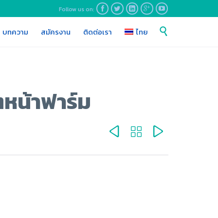
Follow us on:





Skip

บทความ
สมัครงาน
ติดต่อเรา
ไทย
to
content
ิตหน้าฟาร์ม


