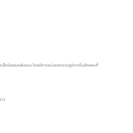
ตัวเล็กน้อยและผันผวน โดยมีการแบ่งแยกตามภูมิภาคในลักษณะที่
คราว