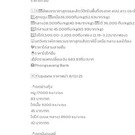
ราคาไก่ ยืน
🇱🇦🔜อัพเดทราคาสุกรและสัตว์ปีกในพื้นที่ประเทศ สปป.ลาว ประจ
1️⃣สุกรขุน 🔜เหนือ36,000กีบ/kg(52.63บาท/kg)
🔜กลาง28,000กีบ/kg(40.94บาท/kg) 🔜ใต้ 36,000 กีบ/kg(52
2️⃣ไก่สามสาย 45,000กีบ/kg(65.99บาท/kg)
3️⃣ไข่ไก่1,500.00-2,200.00กีบ/ฟอง (2.19-3.22บาท/ฟอง)
🐷บทวิเคราะห์ภาพรวมราคาสุกรสัปดาห์นี้ เหนือ กลาง และใต้ลง
🐓ราคาไก่สามสายยืน
🐣ราคาไข่ไก่ยืน
💰อัตราแลกเปลี่ยนเงิน 683.83กีบ:1บาท
🏦Phongsavang Bank
🇲🇲Update ราคาพม่า 8/12/25
📍เขตย่างกุ้ง
หมู 17000 ks/viss
83 บาท/กก
ไก่เนื้อ 9200 ks/viss
45 บาท/กก
ไข่ไก่ (size กลาง) 8500 ks/viss
42 บาท/กก
📍เขตมันดะเลย์