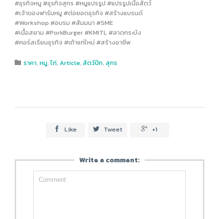
#ธุรกิจหมู #ธุรกิจสุกร #หมูแปรรูป #แปรรูปเนื้อสัตว์
#เจ้าของฟาร์มหมู #ต่อยอดธุรกิจ #สร้างแบรนด์
#Workshop #อบรม #สัมมนา #SME
#เนื้อสยาม #PorkBurger #KMITL #ลาดกระบัง
#คอร์สเรียนธุรกิจ #เถ้าแก่ใหม่ #สร้างอาชีพ
Category
ราคา
,
หมู
,
ไก่
,
Article
,
สัตว์ปีก
,
สุกร

Like
Tweet
+1



Write a comment: