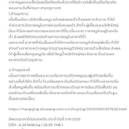
ราคาหมูลดลงเล็กน้อยเมื่อเทียบกับสัปดาห์ที่แล้ว แต่เพิ่มขึ้นเมื่อเทียบกับ
สองสามวันที่ผ่านมา สาเหตุมาจาก
1.ด้านอุปทาน
เมื่อสิ้นเดือน บริษัทเลี้ยงหมูรายใหญ่ทยอยสำเร็จแผนการจับขาย ทำให้
จังหวะการจับขายหมูในภาพรวมเริ่มชะลอตัว อีกทั้ง ผู้เลี้ยงและบริษัทใหญ่
มีแนวโน้มชะลอการขายและรอราคาดีขึ้น เนื่องจาก ราคาหมูยังอยู่ในระดับ
ต่ำ ส่งผลให้เกิดแรงต่อต้านการขายหมูในราคาที่ต่ำ
นอกจากนี้ อากาศที่เริ่มเย็นลงทำให้ความต้องการหมูตัวใหญ่เพิ่มขึ้น ทำให้
ส่วนต่างราคาระหว่างหมูมาตรฐานและหมูตัวใหญ่ ขยายตัวเล็กน้อย ส่งผล
ให้ ผู้เลี้ยงเลือกขุนหมูต่อ เพื่อได้หมูน้ำหนักใหญ่ก่อนจับขาย ซึ่งช่วยลด
แรงกดดันด้านอุปทาน
2.ด้านอุปสงค์
เมื่อสภาพอากาศเย็นลง ความต้องการบริโภคหมูของผู้บริโภคเพิ่มขึ้น
อย่างเห็นได้ชัด อีกทั้ง โรงเรียนทุกระดับเริ่มเปิดเทอม ทำให้โรงอาหารเริ่ม
สั่งซื้อหมูเพิ่มขึ้น พร้อมกับการบริโภคของร้านอาหารมีแนวโน้มฟื้นตัว ออ
เดอร์ของโรงเชือดเพิ่มขึ้น อัตราการเปิดทำการของโรงเชือดปรับตัวสูง
ขึ้นอย่างต่อเนื่อง
https://hangqing.zhuwang.com.cn/zhuping/20250901/617626.html
อัพเดตราคาไก่ประเทศจีน ประจำวันที่ 1/9/2025
ไข่ไก่ : 6.39 RMB/kg ( 28.95 THB )