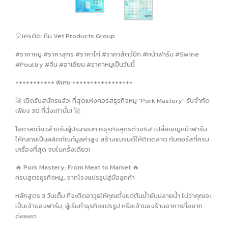
🎈เครดิต: ทีม Vet Products Group
#ราคาหมู #ราคาสุกร #ราคาไก่ #ราคาสัตว์ปีก #หน้าฟาร์ม #Swine
#Poultry #จีน #อาเซียน #ราคาหมูเป็นวันนี้
+++++++++++ พิเศษ +++++++++++++++++
🚀 เปิดรับสมัครแล้ว! ที่สุดแห่งคอร์สธุรกิจหมู “Pork Mastery” รับจำกัด
เพียง 30 ที่นั่งเท่านั้น! 🚀
โอกาสเดียวสำหรับผู้ประกอบการธุรกิจสุกรตัวจริง! เปลี่ยนหมูหน้าฟาร์ม
ให้กลายเป็นผลิตภัณฑ์มูลค่าสูง สร้างแบรนด์ให้ติดตลาด กับคอร์สที่ครบ
เครื่องที่สุด จบในครั้งเดียว!
🔥 Pork Mastery: From Meat to Market 🔥
ครบสูตรธุรกิจหมู…จากโรงแปรรูปสู่มือลูกค้า
หลักสูตร 3 วันเต็ม ที่จะติดอาวุธให้คุณตั้งแต่ต้นน้ำยันปลายน้ำ ไม่ว่าคุณจะ
เป็นเจ้าของฟาร์ม, ผู้เริ่มทำธุรกิจแปรรูป หรือเจ้าของร้านอาหารที่อยาก
ต่อยอด