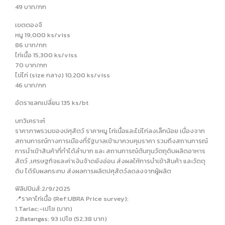
49 บาท/กก
เขตตองจี
หมู 19,000 ks/viss
86 บาท/กก
ไก่เนื้อ 15,300 ks/viss
70 บาท/กก
ไข่ไก่ (size กลาง) 10,200 ks/viss
46 บาท/กก
อัตราแลกเปลี่ยน 135 ks/bt
บทวิเคราะห์
ราคาภาพรวมของปศุสัตว์ ราคาหมู ไก่เนื้อและไข่ไก่ลงเล็กน้อย เนื่องจาก
สถานการณ์ทางการเมืองที่รัฐบาลเข้ามาควบคุมราคา รวมถึงสถานการณ์
การนำเข้าสินค้าที่ทำได้ลำบาก และ สถานการณ์ต้นทุนวัตถุดิบผลิตอาหาร
สัตว์ ,เศรษฐกิจและค่าเงินจ้าดยังอ่อน ส่งผลให้การนำเข้าสินค้า และวัตตุ
ดิบ ได้รับผลกระทบ ส่งผลการผลิตปศุสัตว์ลดลงจากผู้ผลิต
ฟิลิปปินส์:2/9/2025
📍ราคาไก่เนื้อ (Ref:UBRA Price survey):
1.Tarlac:-เปโซ (บาท)
2.Batangas: 93 เปโซ (52.38 บาท)