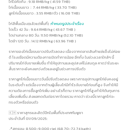
ไก่ไข่คัดทิ้ง : 9.18 RMB/kg ( 41.59 THB)
ไก่เนื้อขนขาว：7.44 RMB/kg ( 33.70 THB)
ลูกไก่เนื้อขนขาว : 3.55 RMB/ตัว ( 16.08 THB)
ไก่สีพื้นเมือง(แล้วแต่พื้นที่) :
กำหนดรูปประจำเรื่อง
โตเร็ว 42 วัน : 9.64 RMB/kg ( 43.67 THB )
โตปานกลาง 80 วัน: 11.50 RMB/kg (52.10 THB)
โตช้า 120 วัน : 14.12 RMB/kg ( 63.96 THB )
ราคาของไก่เนื้อขนขาวปรับตัวลดลง เนื่องจากตลาดสินค้าแช่แข็งไม่ค่อย
ดี โรงเชือดมีความต้องการเปิดทำการน้อย อีกทั้ง ในช่วงเวลาใกล้ๆ นี้
ปริมาณไก่จับขายเพิ่มขึ้น ทำให้อุปทานและอุปสงค์ไม่สมดุล คาดว่าในระยะ
สั้นราคาจะยังคงแกว่งตัวและอยู่ในช่วงการปรับตัว
ราคาลูกไก่เนื้อขนขาววันนี้ปรับตัวลดลง เพราะการอุปทานลูกไก่ยังคงอยู่
ในระดับต่ำ แต่เนื่องจากด้านผู้เลี้ยงไก่มีกำไรจับขายไก่ขนที่สูง จึงทำให้มี
ความต้องการซื้อลูกไก่เพิ่ม อย่างไรก็ตาม ราคาลูกไก่ที่สูงทำให้ต้นทุนการ
เลี้ยงเพิ่มขึ้น ส่งผลกดดันต่อราคาโดยรวม คาดว่า ช่วงนี้ราคาลูกไก่จะ
ทรงตัวหรืออ่อนตัว
🇰🇭 ราคาสุกรและสัตว์ปีกในพื้นที่ประเทศกัมพูชา
ประจำวันที่ 01/09/2025:
📍สุกรขุน: 8,500-9,000 riel (68.70-72.74 bath)