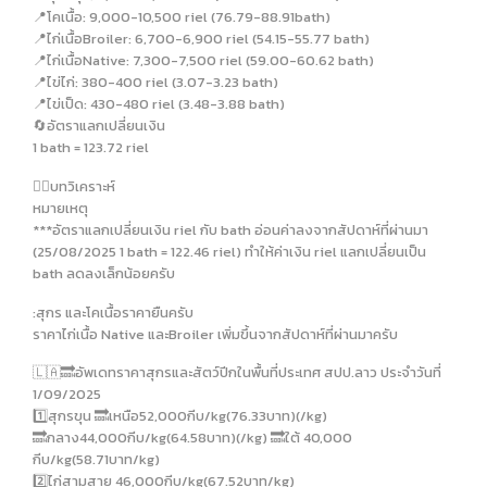
📍โคเนื้อ: 9,000-10,500 riel (76.79-88.91bath)
📍ไก่เนื้อBroiler: 6,700-6,900 riel (54.15-55.77 bath)
📍ไก่เนื้อNative: 7,300-7,500 riel (59.00-60.62 bath)
📍ไข่ไก่: 380-400 riel (3.07-3.23 bath)
📍ไข่เป็ด: 430-480 riel (3.48-3.88 bath)
🔄อัตราแลกเปลี่ยนเงิน
1 bath = 123.72 riel
✍🏻บทวิเคราะห์
หมายเหตุ
***อัตราแลกเปลี่ยนเงิน riel กับ bath อ่อนค่าลงจากสัปดาห์ที่ผ่านมา
(25/08/2025 1 bath = 122.46 riel) ทำให้ค่าเงิน riel แลกเปลี่ยนเป็น
bath ลดลงเล็กน้อยครับ
:สุกร และโคเนื้อราคายืนครับ
ราคาไก่เนื้อ Native และBroiler เพิ่มขึ้นจากสัปดาห์ที่ผ่านมาครับ
🇱🇦🔜อัพเดทราคาสุกรและสัตว์ปีกในพื้นที่ประเทศ สปป.ลาว ประจำวันที่
1/09/2025
1️⃣สุกรขุน 🔜เหนือ52,000กีบ/kg(76.33บาท)(/kg)
🔜กลาง44,000กีบ/kg(64.58บาท)(/kg) 🔜ใต้ 40,000
กีบ/kg(58.71บาท/kg)
2️⃣ไก่สามสาย 46,000กีบ/kg(67.52บาท/kg)