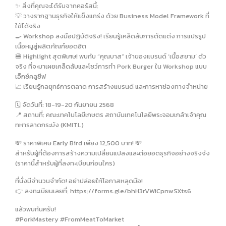
✨ สิ่งที่คุณจะได้รับจากคอร์สนี้:
💡 วางรากฐานธุรกิจให้แข็งแกร่ง ด้วย Business Model Framework ที่
ใช้ได้จริง
🍳 Workshop ลงมือปฏิบัติจริง! เรียนรู้เคล็ดลับการตัดแต่ง การแปรรูป
เนื้อหมูสู่ผลิตภัณฑ์ยอดฮิต
🍔 Highlight สุดพิเศษ! พบกับ “คุณบาส” เจ้าของแบรนด์ ‘เนื้อสยาม’ ตัว
จริง ที่จะมาเผยเคล็ดลับและโชว์การทำ Pork Burger ใน Workshop แบบ
เอ็กซ์คลูซีฟ
📈 เรียนรู้กลยุทธ์การตลาด การสร้างแบรนด์ และการหาช่องทางจำหน่าย
🗓️ จัดวันที่: 18-19-20 กันยายน 2568
📍 สถานที่: คณะเทคโนโลยีเกษตร สถาบันเทคโนโลยีพระจอมเกล้าเจ้าคุณ
ทหารลาดกระบัง (KMITL)
💸 ราคาพิเศษ Early Bird เพียง 12,500 บาท! 💸
สำหรับผู้ที่ต้องการสร้างความเปลี่ยนแปลงและต่อยอดธุรกิจอย่างจริงจัง
(ราคานี้สำหรับผู้ที่ลงทะเบียนก่อนใคร)
ที่นั่งมีจำนวนจำกัด! อย่าปล่อยให้โอกาสหลุดมือ!
👉 ลงทะเบียนเลยที่: https://forms.gle/bhH3rVWiCpnwSXts6
แล้วพบกันครับ!
#PorkMastery #FromMeatToMarket