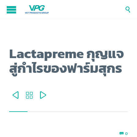

Lactapreme กุญแจ
สู่กำไรของฟาร์มสุกร



Com
0
