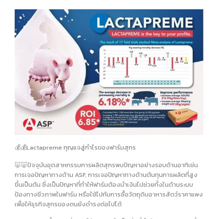
💰💰Lactapreme กุญแจสู่กำไรของฟาร์มสุกร
🐷🐷ปัจจุบันอุตสาหกรรมการผลิตสุกรพบปัญหาอย่างรอบด้านอาทิเช่น
การเจอปัญหาทางด้าน ASF, การเจอปัญหาทางด้านต้นทุนการผลิตที่สูง
ขึ้นเป็นต้น ซึ่งเป็นปัญหาที่ทำให้ฟาร์มต้องนำเงินไปช่วยทั้งในด้านระบบ
ป้องทางชีวภาพในฟาร์ม หรือใช้ไปกับการซื้อวัตถุดิบอาหารสัตว์ราคาแพง
เพื่อให้ธุรกิจสุกรของตนยังดำรงต่อไปได้