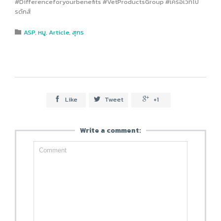
#Differenceforyourbenefits #VetProductsGroup #เครือเวทโป
รดักส์
Category
ASP
,
หมู
,
Article
,
สุกร

Like
Tweet
+1



Write a comment: