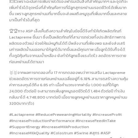
💶💶เพราะฉะนั้นการเพิ่มรายได้ของฟาร์มเป็นสิ่งที่สำคัญมากๆ และจุดที่จะ
เพิ่มกำไรได้จุดหนึ่งที่สำคัญคือการที่มีลูกสุกรหย่านมรอดชีวิตได้เพิ่มมาก
ขึ้น เพราะลูกสุกรหย่านมที่มากขึ้นจะส่งผลถึงหมูขุนที่เพิ่มมากขึ้นและกลาย
มาเป็นกำไรในที่สุด
🏆🏆ทาง ASP เล็งเห็นถึงความสำคัญในข้อนี้ดีจึงทำให้เกิดผลิตภัณฑ์
Lactapreme ขึ้นมา ซึ่งเป็นผลิตภัณฑ์ที่สามารถช่วยทั้งประสิทธิภาพการ
ผลิตของตัวแม่ ช่วยให้แม่หมูกินได้ดี มีพลังงานที่เพียงพอ และยังส่งเสริ
มก่ารผลิตน้ำนมออกมาให้ลูกได้มากขึ้นและมีคุณภาพ เมื่อลูกได้รับก็จะได้
ทั้งภูมิคุ้มกันจากนมน้ำเหลือง ยังทำให้ลูกแข็งแรงโตไว ลดอัตราการตาย
ก่อนหย่านมได้ตามมา
🥇🥇จากผลการทดลองทั้ง 17 การทดลองพบว่าการเสริม Lactapreme
ช่วยลดอัตราการตายก่อนหย่านมเฉลี่ยอยู่ที่ 6.18% สามารถสร้างความคุ้ม
ค่าการลงทุนได้ถึง 6.85 เท่า เมื่อคำนวณจากฟาร์ม 1,000 แม่ที่ให้ลูก
24,000 ตัวต่อปี จะสามารถเพิ่มลูกหมูรอดชีวิตได้ 1,484 ตัวต่อปี ทำเงิน
กลับมาได้ 4,748,800 บาทต่อปี เมื่อขายลูกหมูหย่านม(ราคาลูกหมูหย่านม
3200บาท/ตัว)
#Lactapreme #ReducePreweaningMortality #IncreaseProfit
#IncreaseProductionPerformance #IncreaseFeedInTake
#SupportEnergy #IncreaseMilkProduction
#IncreaseMilkQuality #Colostrum #Swine #สุกร #ASP