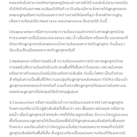
คลอดยังไม่สามารถรักษาอุณหภูมิของร่างกายได้ดี และยังไม่สามารถปรับ
ตัวให้เข้ากับสภาพแวดล้อมได้ทันที เราจึงต้องมีการจัดการให้ลูกสุกรแรก
คลอดสูญเสียความร้อนออกจากร่างกายให้น้อยที่สุด ซึ่งกลไกการสูญ
เสียความร้อนหรือ Heat loss mechanisms มีหลายวิธี ดังนี้
1.Evaporation หรือการระเหย ความร้อนจะออกจากร่างกายลูกสุกรโดย
การระเหยการเป็นไอของของเหลว เช่น น้ำ เยื่อเมือก หรือเหงื่อ ของเหลวที่
ติดมากับลูกสุกรหลังคลอดจะนำความร้อนออกจากตัวลูกสุกร ดังนั้นเรา
ต้องรีบเช็ดเมือกออกจากตัวลูกสุกรทันที
2.Radiation หรือการแผ่รังสี ความร้อนจะออกจากร่างกายลูกสุกรโดย
การแผ่รังสีความร้อนไปยังบริเวณพื้นที่ที่เย็นกว่าโดยรอบ เช่น ผนังคอก
หรืออากาศโดยรอบโดยไม่ต้องเกิดการสัมผัส ดังนั้น ไฟกก เป็นตัวช่วย
สำคัญในการเป็นพื้นที่ให้ความอบอุ่นกับลูกสุกรหลังคลอด ทำให้เราต้องนำ
ลูกสุกรแรกคลอดเข้ากกทันที รวมทั้งควรฝึกลูกสุกรให้นอนภายในกก และ
คอยช่วยลูกสุกรที่อ่อนแอให้เข้ากกอยู่เสมอ
3.Conduction หรือการเหนี่ยวนำ ความร้อนจะออกจากร่างกายลูกสุกร
โดยการเหนี่ยวนำไปสู่ผิวสัมผัสที่เย็นกว่า เช่น พื้นคอก ผนังคอก หรือการ
แช่น้ำ เมื่อนำลูกสุกรเข้ากกแล้ว กกที่ดีต้องถูกเตรียม จัดวางวัสดุปูรองบน
พื้นที่นอนของลูกสุกรให้เรียบร้อยเพื่อไม่ให้ลูกสุกรนอนสัมผัสกับพื้นคอก
โดยตรง และต้องมั่นใจว่าวัสดุปูรองนั้นมีความแน่นหนามากพอที่จะไม่ให้
ลูกสุกรสัมผัสกับพื้นที่เย็น สิ่งปูรองต้องเป็นฉนวนความร้อนที่ดีและควรมี