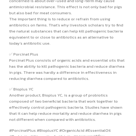
concerned is about over-used and long-term may cause
antimicrobial resistance. This effect is not only bad for pigs
but also bad for meat consumers.
The important thing is to reduce or refrain from using
antibiotics on farms. That’s why livestock scholars try to find
the natural substances that can help kill pathogenic bacteria
equivalent to or close to antibiotics as an alternative to
today’s antibiotic use.
✅ Porcinat Plus
Porcinat Plus consists of organic acids and essential oils that
has the ability to kill pathogenic bacteria and reduce diarrhea
in pigs. There was hardly a difference in effectiveness in
reducing diarrhea compared to antibiotics.
✅ Bioplus YC
Another product, Bioplus YC, is a group of probiotics
composed of two beneficial bacteria that work together to
effectively control pathogenic bacteria. Studies have shown
that it can help reduce mortality and reduce diarrhea in pigs
not different when compared with antibiotics.
#PorcinatPlus #BioplusYC #OrganicAcid #EssentialOil