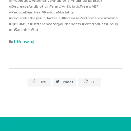
#Probiotic #AlternativeAntibiotic #ทดแทนยาปฏิชีวนะ
#DecreaseAntibioticInFarm #AntibioticFree #ABF
#ReduceDiarrhea #ReduceMortality
#ReducePathegenicBacteria #IncreasePerformance #Swine
#สุกร #ASP #Differenceforyourbenefits #VetProductsGroup
#เครือเวทโปรดักส์
Category
ไม่มีหมวดหมู่

Like
Tweet
+1


