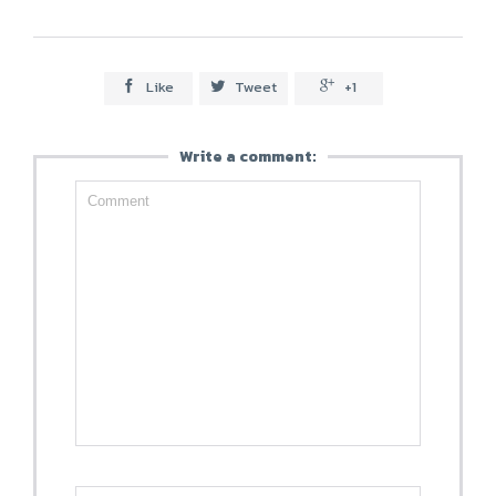
Like
Tweet
+1



Write a comment: