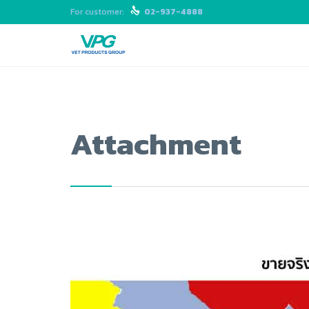
For customer:

02-937-4888
Attachment