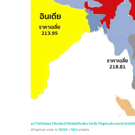
a27d39dae71644c0f84ddfbdbc3e3b76gmu6roAcblGdOR
Original size is
1000 × 562
pixels