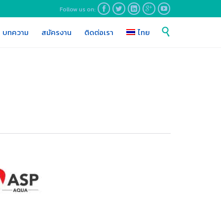
Follow us on:





Skip

บทความ
สมัครงาน
ติดต่อเรา
ไทย
to
content