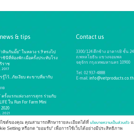
 news & tips
Contact us
3300/124 ตึกช้าง อาคารB ชั้น 24
หัวหินกันมั๊ย” ในหลวง ร.9 ทรงไป
ถ.พหลโยธิน แขวงจอมพล
นีที่ห้องพัก เมื่อครั้งประทับโรง
จตุจักร กรุงเทพมหานคร 10900
ริราช
, 2017
Tel: 02 937-4888
รู้ไว้…ภัยเงียบ ตะขาบที่มากับ
E-mail:
info@vetproducts.co.th
018
Get directions on the map
→
SF” ครั้งแรกแห่งวงการสุกร ร่วมกับ
IFE ใน Run For Farm Mini
 2020
, 2021
นโยบายความเป็นส่วนตัว
ว็บไซต์ของคุณ คุณสามารถศึกษารายละเอียดได้ที่
แ
 Setting หรือกด “ยอมรับ” เพื่อการใช้เว็บได้อย่างมีประสิทธิภาพ