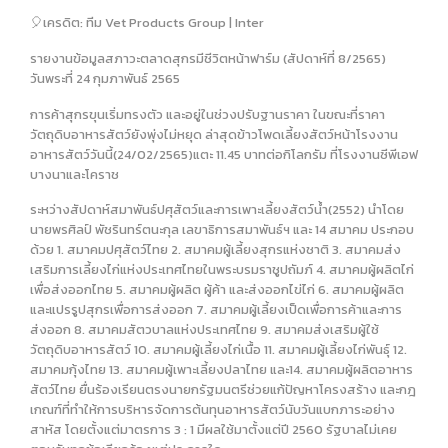
🎈เครดิต: ทีม Vet Products Group | Inter
รายงานข้อมูลสภาวะตลาดสุกรมีชีวิตหน้าฟาร์ม (สัปดาห์ที่ 8/2565)
วันพระที่ 24 กุมภาพันธ์ 2565
การค้าสุกรขุนเริ่มทรงตัว และอยู่ในช่วงปรับฐานราคา ในขณะที่ราคา
วัตถุดิบอาหารสัตว์ยังพุ่งไม่หยุด ล่าสุดข้าวโพดเลี้ยงสัตว์หน้าโรงงาน
อาหารสัตว์วันนี้(24/02/2565)แตะ 11.45 บาทต่อกิโลกรัม ที่โรงงานซีพีเอฟ
บางนาและโคราช
ระหว่างสัปดาห์สมาพันธ์ปศุสัตว์และการเพาะเลี้ยงสัตว์น้ำ(2552) นำโดย
นายพรศิลป์ พัชรินทร์ตนะกุล เลขาธิการสมาพันธ์ฯ และ 14 สมาคม ประกอบ
ด้วย 1. สมาคมปศุสัตว์ไทย 2. สมาคมผู้เลี้ยงสุกรแห่งชาติ 3. สมาคมส่ง
เสริมการเลี้ยงไก่แห่งประเทศไทยในพระบรมราชูปถัมภ์ 4. สมาคมผู้ผลิตไก่
เพื่อส่งออกไทย 5. สมาคมผู้ผลิต ผู้ค้า และส่งออกไข่ไก่ 6. สมาคมผู้ผลิต
และแปรรูปสุกรเพื่อการส่งออก 7. สมาคมผู้เลี้ยงเป็ดเพื่อการค้าและการ
ส่งออก 8. สมาคมสัตวบาลแห่งประเทศไทย 9. สมาคมส่งเสริมผู้ใช้
วัตถุดิบอาหารสัตว์ 10. สมาคมผู้เลี้ยงไก่เนื้อ 11. สมาคมผู้เลี้ยงไก่พันธุ์ 12.
สมาคมกุ้งไทย 13. สมาคมผู้เพาะเลี้ยงปลาไทย และ14. สมาคมผู้ผลิตอาหาร
สัตว์ไทย ยื่นร้องเรียนตรงนายกรัฐมนตรีช่วยแก้ปัญหาโครงสร้าง และกฎ
เกณฑ์ที่ทำให้การบริหารจัดการต้นทุนอาหารสัตว์นับวันแบกภาระอย่าง
สาหัส โดยตั้งแต่มาตรการ 3 : 1 มีผลใช้มาตั้งแต่ปี 2560 รัฐบาลไม่เคย