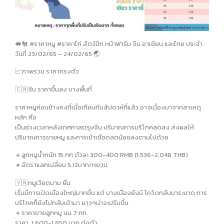
🐖🐔 #ราคาหมู #ราคาไก่ สัตว์ปีก หน้าฟาร์ม จีน อาเชียน และไทย ประจำ
วันที่ 23/02/65 – 24/02/65 🌏
📈ภาพรวม ราคาทรงตัว
🇨🇳จีน ราคาขึ้นลง บางพื้นที่
ราคาหมูค่อนข้างคงที่เมื่อเทียบกับสัปดาห์ที่แล้ว อาจเนื่องมาจากสาเหตุ
หลัก คือ
เป็นช่วงเวลาหลังเทศกาลตรุษจีน ปริมาณการบริโภคลดลง ส่งผลให้
ปริมาณการขายหมู และการเข้าเชือดลดน้อยลงตามไปด้วย
🔹️ลูกหมูน้ำหนัก 15 กก ตัวละ 300-400 RMB (1,536-2,048 THB)
🔸️อัตราแลกเปลี่ยน 5.12บาท/หยวน
🇻🇳หมูเวียดนาม ยืน
เริ่มมีการเปิดเมืองใหญ่มากขึ้น แต่ บางเมืองยังมี โควิดกลับมาระบาด การ
บริโภคก็ยังไม่กลับเข้ามา ยาวๆน่าจะปรับขึ้น
🔹️ราคาขายลูกหมู นน 7 กก.
ราคา. 1,600-1,850 บาท.ต่อตัว