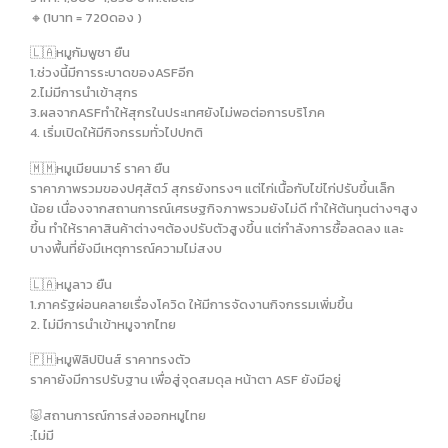
🔸️(1บาท = 720ดอง )
🇱🇦หมูกัมพูชา ยืน
1.ช่วงนี้มีการระบาดของASFอีก
2.ไม่มีการนำเข้าสุกร
3.ผลจากASFทำให้สุกรในประเทศยังไม่พอต่อการบริโภค
4. เริ่มเปิดให้มีกิจกรรมทั่วไปปกติ
🇲🇲หมูเมียนมาร์ ราคา ยืน
ราคาภาพรวมของปศุสัตว์ สุกรยังทรงๆ แต่ไก่เนื้อกับไข่ไก่ปรับขึ้นเล็ก
น้อย เนื่องจากสถานการณ์เศรษฐกิจภาพรวมยังไม่ดี ทำให้ต้นทุนต่างๆสูง
ขึ้น ทำให้ราคาสินค้าต่างๆต้องปรับตัวสูงขึ้น แต่กำลังการซื้อลดลง และ
บางพื้นที่ยังมีเหตุการณ์ความไม่สงบ
🇱🇦หมูลาว ยืน
1.ภาครัฐผ่อนคลายเรื่องโควิด ให้มีการจัดงานกิจกรรมเพิ่มขึ้น
2. ไม่มีการนำเข้าหมูจากไทย
🇵🇭หมูฟิลิปปินส์ ราคาทรงตัว
ราคายังมีการปรับฐาน เพื่อสู่จุดสมดุล หน้าตา ASF ยังมีอยู่
🐷สถานการณ์การส่งออกหมูไทย
:ไม่มี