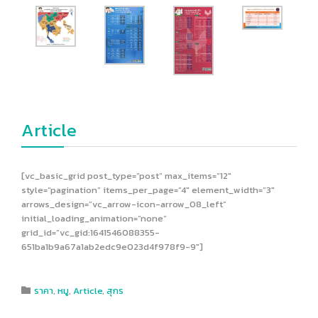
Article
[vc_basic_grid post_type=”post” max_items=”12″
style=”pagination” items_per_page=”4″ element_width=”3″
arrows_design=”vc_arrow-icon-arrow_08_left”
initial_loading_animation=”none”
grid_id=”vc_gid:1641546088355-
651ba1b9a67a1ab2edc9e023d4f978f9-9″]
Category
ราคา
,
หมู
,
Article
,
สุกร
