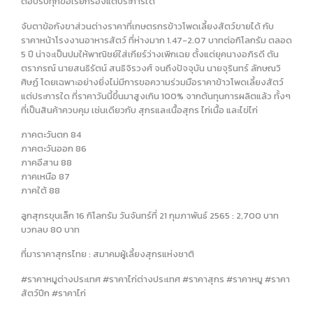
ตอบรับทุกข้อเรียกร้องแต่ประการใด
จับตาข้อกังขาส่วนต่างราคาที่เกษตรกรข้าวโพดเลี้ยงสัตว์ขายได้ กับ
ราคาหน้าโรงงานอาหารสัตว์ ที่ห่างมาก 1.47-2.07 บาทต่อกิโลกรัม ตลอด
5 ปี น่าจะเป็นปมให้พาณิชย์ใส่เกียร์ว่างเพิกเฉย ตั้งแต่ยุคนางอภิรดี ตัน
ตราภรณ์ นายสนธิรัตน์ สนธิจิรวงศ์ จนถึงปัจจุบัน นายจุรินทร์ ลักษณวิ
ศิษฏ์ โดยเฉพาะอย่างยิ่งไม่มีการขอความร่วมมือราคาข้าวโพดเลี้ยงสัตว์
แต่ประการใด ที่ราคาวันนี้ขึ้นมาสูงเกิน 100% จากต้นทุนการผลิตแล้ว ทั้งๆ
ที่เป็นสินค้าควบคุม เช่นเดียวกับ สุกรและเนื้อสุกร ไก่เนื้อ และไข่ไก่
ภาคตะวันตก 84
ภาคตะวันออก 86
ภาคอีสาน 88
ภาคเหนือ 87
ภาคใต้ 88
ลูกสุกรขุนเล็ก 16 กิโลกรัม วันจันทร์ที่ 21 กุมภาพันธ์ 2565 : 2,700 บาท
บวกลบ 80 บาท
ที่มาราคาสุกรไทย : สมาคมผู้เลี้ยงสุกรแห่งชาติ
#ราคาหมูต่างประเทศ #ราคาไก่ต่างประเทศ #ราคาสุกร #ราคาหมู #ราคา
สัตว์ปีก #ราคาไก่