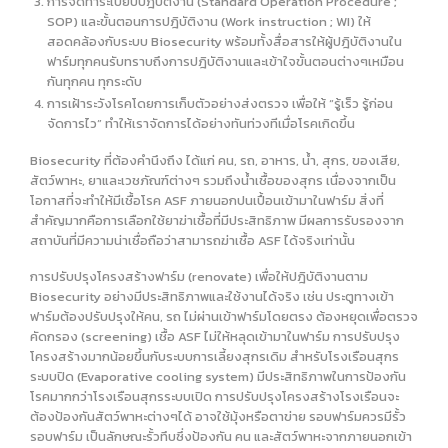
การจัดทำระเบียบปฎิบัติงาน (Standard Operation Procedure ;
SOP) และขั้นตอนการปฎิบัติงาน (Work instruction ; WI) ให้
สอดคล้องกับระบบ Biosecurity พร้อมทั้งสื่อสารให้ผู้ปฎิบัติงานใน
ฟาร์มทุกคนรับทราบถึงการปฎิบัติงานและเข้าใจขั้นตอนต่างๆเหมือน
กันทุกคน ทุกระดับ
การเฝ้าระวังโรคโดยการเก็บตัวอย่างส่งตรวจ เพื่อให้ “รู้เร็ว รู้ก่อน
จัดการไว” ทำให้เราจัดการได้อย่างทันท่วงทีเมื่อโรคเกิดขึ้น
Biosecurity ที่ต้องคำนึงถึง ได้แก่ คน, รถ, อาหาร, น้ำ, สุกร, ของเสีย,
สัตว์พาหะ, ยาและเวชภัณฑ์ต่างๆ รวมถึงน้ำเชื้อของสุกร เนื่องจากเป็น
โอกาสที่จะทำให้มีเชื้อโรค ASF ภายนอกปนเปื้อนเข้ามาในฟาร์ม สิ่งที่
สำคัญมากคือการเลือกใช้ยาฆ่าเชื้อที่มีประสิทธิภาพ มีผลการรับรองจาก
สถาบันที่มีความน่าเชื่อถือว่าสามารถฆ่าเชื้อ ASF ได้จริงเท่านั้น
การปรับปรุงโครงสร้างฟาร์ม (renovate) เพื่อให้ปฎิบัติงานตาม
Biosecurity อย่างมีประสิทธิภาพและใช้งานได้จริง เช่น ประตูทางเข้า
ฟาร์มต้องปรับปรุงให้คน, รถ ไม่ผ่านเข้าฟาร์มโดยตรง ต้องหยุดเพื่อตรวจ
คัดกรอง (screening) เชื้อ ASF ไม่ให้หลุดเข้ามาในฟาร์ม การปรับปรุง
โครงสร้างมากน้อยขึ้นกับระบบการเลี้ยงสุกรเดิม สำหรับโรงเรือนสุกร
ระบบปิด (Evaporative cooling system) มีประสิทธิภาพในการป้องกัน
โรคมากกว่าโรงเรือนสุกรระบบเปิด การปรับปรุงโครงสร้างโรงเรือนจะ
ต้องป้องกันสัตว์พาหะต่างๆได้ อาจใช้มุ้งหรือตาข่าย รอบฟาร์มควรมีรั้ว
รอบฟาร์ม เป็นลักษณะรั้วทึบซึ่งป้องกัน คน และสัตว์พาหะจากภายนอกเข้า