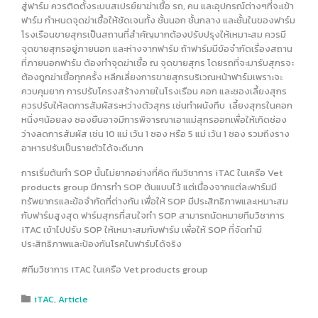
สู่ฟาร์ม ควรติดตั้งระบบสเปรย์ยาฆ่าเชื้อ รถ, คน และอุปกรณ์ต่างๆที่จะเข้า
ฟาร์ม กำหนดจุดฆ่าเชื้อให้ชัดเจนทั้ง ชั้นนอก ชั้นกลาง และชั้นในของฟาร์ม
โรงเรือนขายสุกรเป็นสถานที่สำคัญมากต้องปรับปรุงให้เหมาะสม ควรมี
จุดขายสุกรอยู่ภายนอก และห่างจากฟาร์ม ถ้าฟาร์มมีข้อจำกัดเรื่องสถาน
ที่ภายนอกฟาร์ม ต้องทำจุดฆ่าเชื้อ ณ จุดขายสุกร โดยรถที่จะมารับสุกรจะ
ต้องถูกฆ่าเชื้อทุกครั้ง หลีกเลี่ยงการขายสุกรบริเวณหน้าฟาร์มเพราะจะ
ควบคุมยาก การปรับโครงสร้างภายในโรงเรือน คอก และซองเลี้ยงสุกร
ควรปรับให้ลดการสัมผัสระหว่างตัวสุกร เช่นทำผนังทึบ เลี้ยงสุกรในคอก
หนึ่งๆน้อยลง ซองยืนอาจมีการพิจารณาเอาแม่สุกรออกเพื่อให้เกิดช่อง
ว่างลดการสัมผัส เช่น 10 แม่ เว้น 1 ซอง หรือ 5 แม่ เว้น 1 ซอง รวมถึงราง
อาหารปรับเป็นรายตัวได้จะดีมาก
การเริ่มต้นทำ SOP นั้นไม่ยากอย่างที่คิด ทีมวิชาการ iTAC ในเครือ Vet
products group มีการทำ SOP ต้นแบบไว้ แต่เนื่องจากแต่ละฟาร์มมี
ทรัพยากรและข้อจำกัดที่ต่างกัน เพื่อให้ SOP มีประสิทธิภาพและเหมาะสม
กับฟาร์มสูงสุด ฟาร์มสุกรที่สนใจทำ SOP สามารถนัดหมายทีมวิชาการ
iTAC เข้าไปปรับ SOP ให้เหมาะสมกับฟาร์ม เพื่อให้ SOP ที่จัดทำมี
ประสิทธิภาพและป้องกันโรคในฟาร์มได้จริง
#ทีมวิชาการ iTAC ในเครือ Vet products group
Category
iTAC
,
Article
