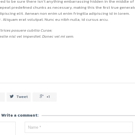
ed to be sure there isn’t anything embarrassing hidden in the middle of 
repeat predefined chunks as necessary, making this the first true generat
ipiscing elit. Aenean non enim ut enim fringilla adipiscing id in lorem.
Aliquam erat volutpat. Nunc eu nibh nulla, id cursus arcu.
ltrices posuere cubilia Curae;
estie nisl vel imperdiet. Donec vel mi sem.
Tweet
+1


Write a comment: