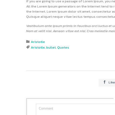
If you are going to use a passage of Lorem Ipsum, you ne
All the Lorem Ipsum generators on the Internet tend to 
the Internet. Lorem ipsum dolor sit amet, consectetur ad
Quisque aliquet neque vitae lectus tempus consectetur. 
Vestibulum ante ipsum primis in faucibus orci luctus et u
Nam at velit nisl. Aenean vitae est nisl. Cras molestie mol
Category
Aristotle

Tags
Aristotle
,
bullet
,
Quotes

Like
