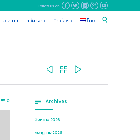
Follow us on:





Skip

บทความ
สมัครงาน
ติดต่อเรา
ไทย
to
content



Comments
Archives
0


สิงหาคม 2026
กรกฎาคม 2026