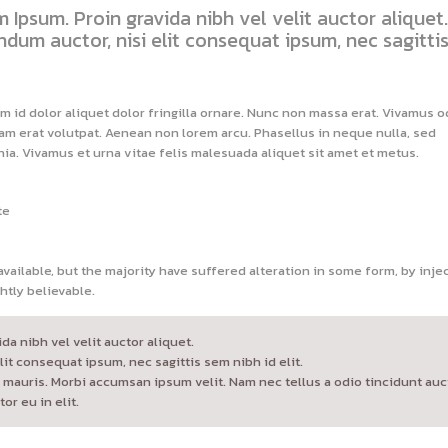
 Ipsum. Proin gravida nibh vel velit auctor aliquet.
ndum auctor, nisi elit consequat ipsum, nec sagitti
m id dolor aliquet dolor fringilla ornare. Nunc non massa erat. Vivamus o
am erat volutpat. Aenean non lorem arcu. Phasellus in neque nulla, sed
ia. Vivamus et urna vitae felis malesuada aliquet sit amet et metus.
te
ailable, but the majority have suffered alteration in some form, by inje
htly believable.
a nibh vel velit auctor aliquet.
it consequat ipsum, nec sagittis sem nibh id elit.
 mauris. Morbi accumsan ipsum velit. Nam nec tellus a odio tincidunt auc
r eu in elit.