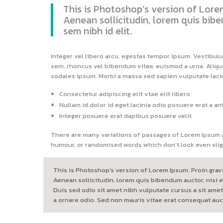
This is Photoshop’s version of Lorem
Aenean sollicitudin, lorem quis bibe
sem nibh id elit.
Integer vel libero arcu, egestas tempor ipsum. Vestibulu
sem, rhoncus vel bibendum vitae, euismod a urna. Aliqu
sodales ipsum. Morbi a massa sed sapien vulputate lacin
Consectetur adipiscing elit vtae elit libero
Nullam id dolor id eget lacinia odio posuere erat a an
Integer posuere erat dapibus posuere velit
There are many variations of passages of Lorem Ipsum av
humour, or randomised words which don’t look even slig
This is Photoshop’s version of Lorem Ipsum. Proin gravid
Aenean sollicitudin, lorem quis bibendum auctor, nisi el
Duis sed odio sit amet nibh vulputate cursus a sit amet
a ornare odio. Sed non mauris vitae erat consequat aucto