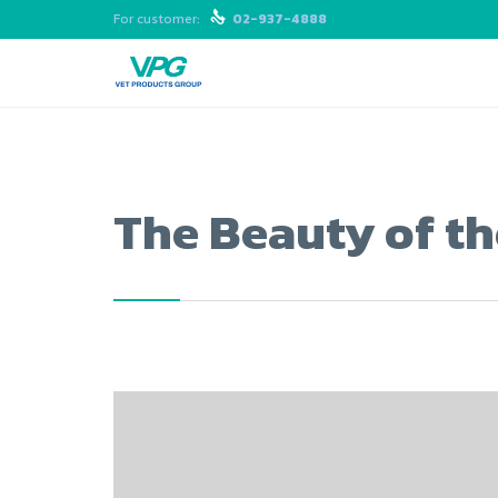
For customer:

02-937-4888
The Beauty of t