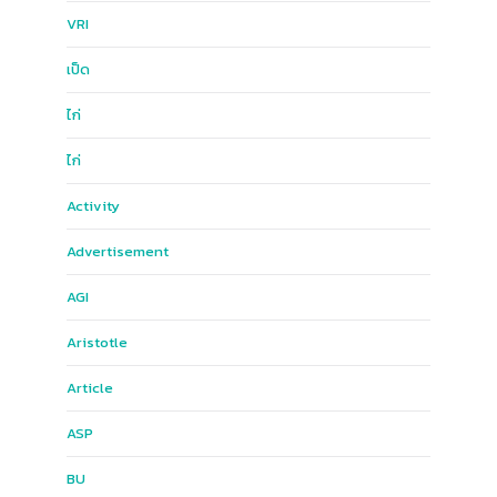
ฺVRI
เป็ด
ไก่
ไก่
Activity
Advertisement
AGI
Aristotle
Article
ASP
BU