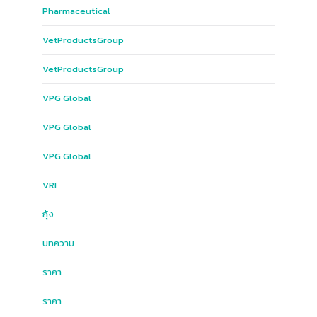
Pharmaceutical
Vet​Products​Group​
Vet​Products​Group​
VPG​ Global​
VPG Global
VPG​ Global​
VRI
กุ้ง
บทความ
ราคา
ราคา