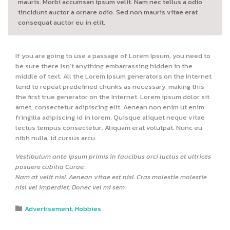
mauris. Morbi accumsan ipsum velit. Nam nec tellus a odio
tincidunt auctor a ornare odio. Sed non mauris vitae erat
consequat auctor eu in elit.
If you are going to use a passage of Lorem Ipsum, you need to
be sure there isn’t anything embarrassing hidden in the
middle of text. All the Lorem Ipsum generators on the Internet
tend to repeat predefined chunks as necessary, making this
the first true generator on the Internet. Lorem ipsum dolor sit
amet, consectetur adipiscing elit. Aenean non enim ut enim
fringilla adipiscing id in lorem. Quisque aliquet neque vitae
lectus tempus consectetur. Aliquam erat volutpat. Nunc eu
nibh nulla, id cursus arcu.
Vestibulum ante ipsum primis in faucibus orci luctus et ultrices
posuere cubilia Curae;
Nam at velit nisl. Aenean vitae est nisl. Cras molestie molestie
nisl vel imperdiet. Donec vel mi sem.
Category
Advertisement
,
Hobbies
