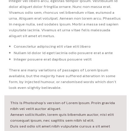
Integer vel libero arcu, egestas tempor ipsum. Vestibulum id
dolor aliquet dolor fringilla ornare. Nunc non massa erat.
Vivamus odio sem, rhoncus vel bibendum vitae, euismod a
urna. Aliquam erat volutpat. Aenean non lorem arcu. Phasellus
in neque nulla, sed sodales ipsum. Morbi a massa sed sapien
vulputate lacinia. Vivamus et urna vitae felis malesuada
aliquet sit amet et metus.
Consectetur adipiscing elit vtae elit libero
Nullam id dolor id eget lacinia odio posuere erat a ante
Integer posuere erat dapibus posuere velit
There are many variations of passages of Lorem Ipsum
available, but the majority have suffered alteration in some
form, by injected humour, or randomised words which don’t
look even slightly believable.
This is Photoshop’s version of Lorem Ipsum. Proin gravida
nibh vel velit auctor aliquet.
Aenean sollicitudin, lorem quis bibendum auctor, nisi elit
consequat ipsum, nec sagittis sem nibh id elit.
Duis sed odio sit amet nibh vulputate cursus a sit amet