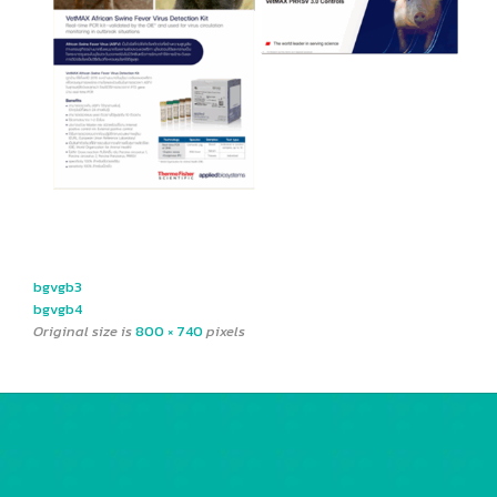
bgvgb3
bgvgb4
Original size is
800 × 740
pixels