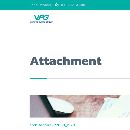
For customer:

02-937-4888
Attachment
architecture-22039_1920