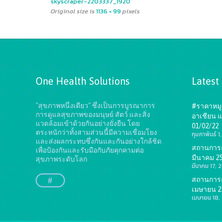
skyscraper-2203337_1920
Original size is
1136 × 99
pixels
One Health Solutions
Latest
"สุขภาพหนึ่งเดียว" ซึ่งเป็นการบูรณาการ
#ราคาหมู 
การดูแลสุขภาพของมนุษย์ สัตว์ และสิ่ง
อาเชียน แ
แวดล้อมเข้าด้วยกันอย่างยั่งยืน
โดย
01/02/22
ตระหนักว่าทั้งสามส่วนนี้มีความเชื่อมโยง
กุมภาพันธ์ 
และส่งผลกระทบซึ่งกันและกันอย่างใกล้ชิด
สถานการณ์
เพื่อป้องกันและรับมือกับภัยคุกคามต่อ
มีนาคม 2
สุขภาพระดับโลก
มีนาคม 17, 
สถานการณ์
#
เมษายน 2
เมษายน 18,