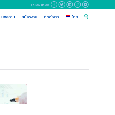
Follow us on:





Skip

บทความ
สมัครงาน
ติดต่อเรา
ไทย
to
content