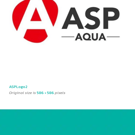
ASPLogo2
Original size is
586 × 586
pixels