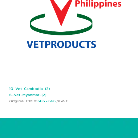
10-Vet-Cambodia-(2)
6-Vet-Myanmar-(2)
Original size is
666 × 666
pixels