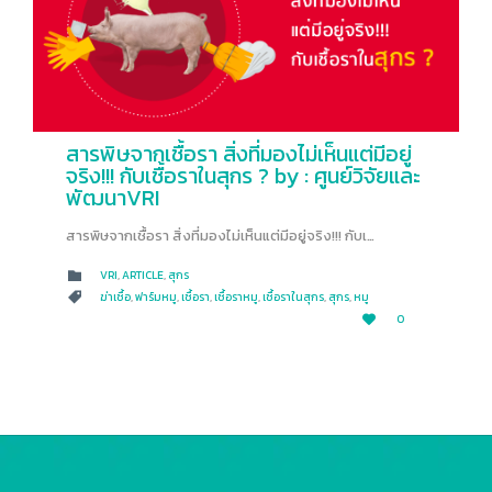
สารพิษจากเชื้อรา สิ่งที่มองไม่เห็นแต่มีอยู่
จริง!!! กับเชื้อราในสุกร ? by : ศูนย์วิจัยและ
พัฒนาVRI
สารพิษจากเชื้อรา สิ่งที่มองไม่เห็นแต่มีอยู่จริง!!! กับเ…
CATEGORY
VRI
,
ARTICLE
,
สุกร

CATEGORY
ฆ่าเชื้อ
,
ฟาร์มหมู
,
เชื้อรา
,
เชื้อราหมู
,
เชื้อราในสุกร
,
สุกร
,
หมู

LOVE
0

IT