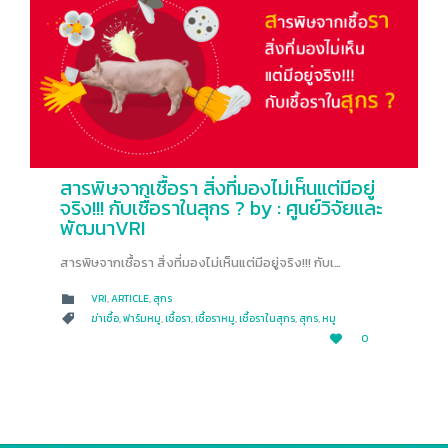
สารพิษจากเชื้อรา สิ่งที่มองไม่เห็นแต่มีอยู่
จริง!!! กับเชื้อราในสุกร ? by : ศูนย์วิจัยและ
พัฒนาVRI
สารพิษจากเชื้อรา สิ่งที่มองไม่เห็นแต่มีอยู่จริง!!! กับเ…
CATEGORY
VRI
,
ARTICLE
,
สุกร

CATEGORY
ฆ่าเชื้อ
,
ฟาร์มหมู
,
เชื้อรา
,
เชื้อราหมู
,
เชื้อราในสุกร
,
สุกร
,
หมู

LOVE
0

IT