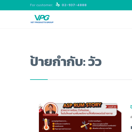
For customer:

02-937-4888
ป้ายกำกับ:
วัว