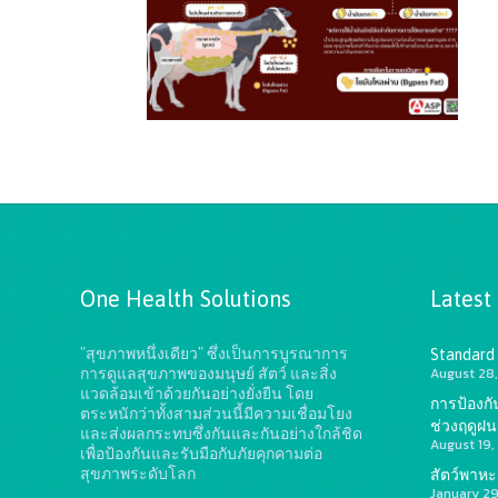
One Health Solutions
Latest
"สุขภาพหนึ่งเดียว" ซึ่งเป็นการบูรณาการ
Standard
August 28,
การดูแลสุขภาพของมนุษย์ สัตว์ และสิ่ง
แวดล้อมเข้าด้วยกันอย่างยั่งยืน
โดย
การป้องก
ตระหนักว่าทั้งสามส่วนนี้มีความเชื่อมโยง
ช่วงฤดูฝน
และส่งผลกระทบซึ่งกันและกันอย่างใกล้ชิด
August 19,
เพื่อป้องกันและรับมือกับภัยคุกคามต่อ
สุขภาพระดับโลก
สัตว์พาหะ?
January 2