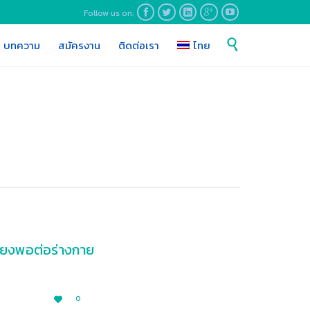
Follow us on:





Skip

บทความ
สมัครงาน
ติดต่อเรา
ไทย
to
content
พียงพอต่อร่างกาย
LOVE
0

IT